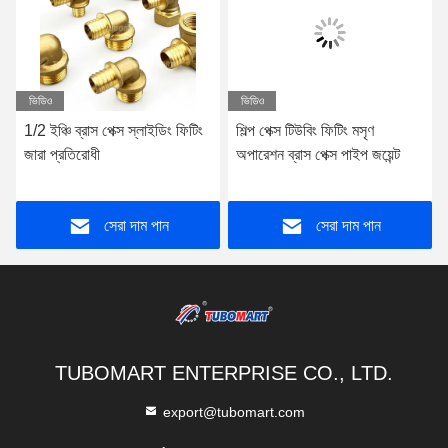
ভিডিও
ভিডিও
1/2 ইঞ্চি ব্রাস পেক্স স্লাইডিং ফিটিং
শিল্প পেক্স টিউবিং ফিটিং মসৃণ
জারা প্রতিরোধী
অপারেশন ব্রাস পেক্স পাইপ জয়েন্ট
সেরা দাম পান
সেরা দাম পান
TUBOMART ENTERPRISE CO., LTD.
export@tubomart.com