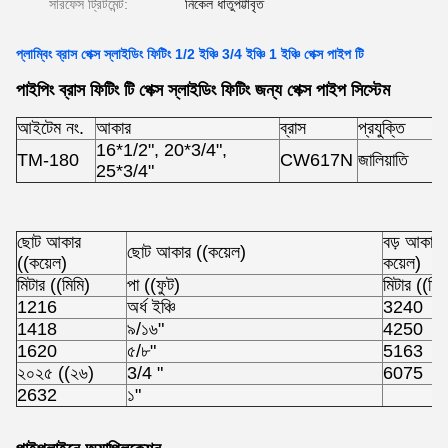
সারফেস ট্রিটমেন্ট:
নিকেল ধাতুপট্টাবৃত
প্লাম্বিং ব্রাস পেক্স স্লাইডিং ফিটিং 1/2 ইঞ্চি 3/4 ইঞ্চি 1 ইঞ্চি পেক্স পাইপ টি
পাইপিং ব্রাস ফিটিং টি পেক্স স্লাইডিং ফিটিং জন্য পেক্স পাইপ সিস্টেম
আইটেম নং.
আকার
ব্রাস
প্রযুক্তি
16*1/2", 20*3/4",
TM-180
CW617N
জালিয়াতি
25*3/4"
ছোট আকার
বড় আকার 
ছোট আকার ((কয়েল)
((কয়েল)
কয়েল)
মিটার ((মিমি)
পা ((ফুট)
মিটার ((মিম
1216
অর্ধ ইঞ্চি
3240
1418
৯/১৬"
4250
1620
৫/৮"
5163
২০২৫ ((২৬)
3/4 "
6075
2632
১"