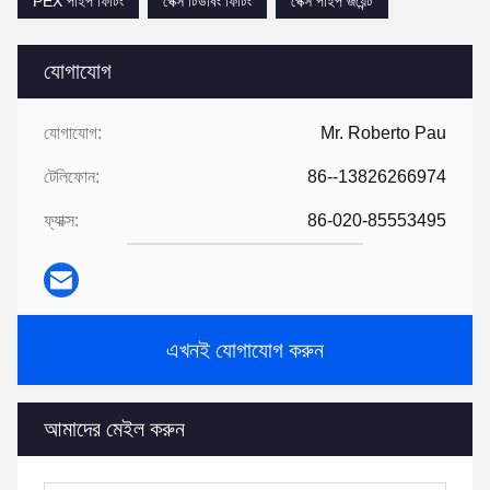
PEX পাইপ ফিটিং
পেক্স টিউবিং ফিটিং
পেক্স পাইপ জয়েন্ট
যোগাযোগ
যোগাযোগ:
Mr. Roberto Pau
টেলিফোন:
86--13826266974
ফ্যাক্স:
86-020-85553495
এখনই যোগাযোগ করুন
আমাদের মেইল করুন