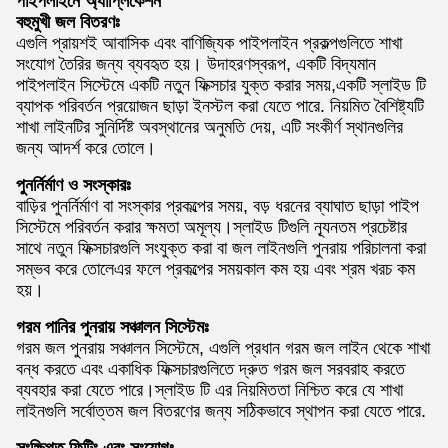
পাইপলাইনে অ্যাপ্লিকেশন
বহুমুখী জল বিতরণঃ
এগুলি প্রায়শই আবাসিক এবং বাণিজ্যিক পাইপলাইন প্রকল্পগুলিতে শাখা
সংযোগ তৈরির জন্য ব্যবহৃত হয়। উদাহরণস্বরূপ, একটি বিদ্যমান
পাইপলাইন সিস্টেমে একটি নতুন ফিক্সচার যুক্ত করার সময়,একটি স্লাইড টি
ব্যাপক পরিবর্তন প্রয়োজন ছাড়া ইনস্টল করা যেতে পারে. নিয়মিত বৈশিষ্ট্যটি
শাখা লাইনটির সুনির্দিষ্ট অবস্থানের অনুমতি দেয়, এটি সংকীর্ণ স্থানগুলির
জন্য আদর্শ করে তোলে।
পুনর্নির্মাণ ও সংস্কারঃ
বাড়ির পুনর্নির্মাণ বা সংস্কার প্রকল্পের সময়, বড় ধরনের ব্যাঘাত ছাড়া পাইপ
সিস্টেমে পরিবর্তন করার ক্ষমতা অমূল্য।স্লাইড টিগুলি ন্যূনতম প্রচেষ্টার
সাথে নতুন ফিক্সচারগুলি সংযুক্ত করা বা জল লাইনগুলি পুনরায় পরিচালনা করা
সম্ভব করে তোলেএর ফলে প্রকল্পের সময়কাল কম হয় এবং শ্রম খরচ কম
হয়।
গরম পানির পুনরায় সঞ্চালন সিস্টেমঃ
গরম জল পুনরায় সঞ্চালন সিস্টেমে, এগুলি প্রধান গরম জল লাইন থেকে শাখা
বন্ধ করতে এবং একাধিক ফিক্সচারগুলিতে দ্রুত গরম জল সরবরাহ করতে
ব্যবহার করা যেতে পারে।স্লাইড টি এর নিয়মিততা নিশ্চিত করে যে শাখা
লাইনগুলি সর্বোত্তম জল বিতরণের জন্য সঠিকভাবে স্থাপন করা যেতে পারে.