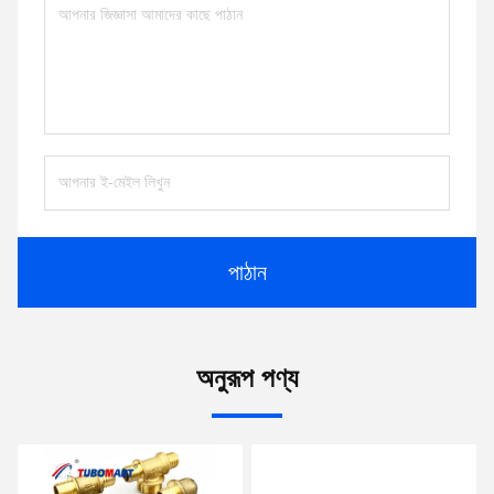
পাঠান
অনুরূপ পণ্য