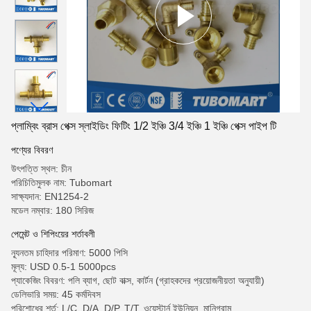
প্লাম্বিং ব্রাস পেক্স স্লাইডিং ফিটিং 1/2 ইঞ্চি 3/4 ইঞ্চি 1 ইঞ্চি পেক্স পাইপ টি
পণ্যের বিবরণ
উৎপত্তি স্থল: চীন
পরিচিতিমুলক নাম: Tubomart
সাক্ষ্যদান: EN1254-2
মডেল নম্বার: 180 সিরিজ
পেমেন্ট ও শিপিংয়ের শর্তাবলী
ন্যূনতম চাহিদার পরিমাণ: 5000 পিসি
মূল্য: USD 0.5-1 5000pcs
প্যাকেজিং বিবরণ: পলি ব্যাগ, ছোট বাক্স, কার্টন (গ্রাহকদের প্রয়োজনীয়তা অনুযায়ী)
ডেলিভারি সময়: 45 কর্মদিবস
পরিশোধের শর্ত: L/C, D/A, D/P, T/T, ওয়েস্টার্ন ইউনিয়ন, মানিগ্রাম