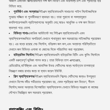
অঞ্চলে একাধিক ফিক্সচারগুলিতে দক্ষ জল বিতরণ এবং ভারসাম্য চাপ এবং প্রবাহের হার
নিশ্চিত করে.
পুনর্নির্মাণ এবং সংস্কারঃ
পিইএক্স ম্যানিফোডগুলি সাধারণত পাইপ সিস্টেমগুলিকে
পুনরায় সজ্জিত বা পুনর্নবীকরণে ব্যবহৃত হয়। তারা পুরানো বা সমস্যাযুক্ত
কনফিগারেশনগুলি প্রতিস্থাপনের অনুমতি দেয়,আরও আধুনিক ও দক্ষ জল বিতরণ
ব্যবস্থা গড়ে তোলা.
বিভিন্ন শাখাঃ
একাধিক আউটলেট সহ পিইএক্স ম্যানিফোডগুলি এমন
অ্যাপ্লিকেশনগুলিতে অপরিহার্য যেখানে শাখাযুক্ত জল সরবরাহের লাইনগুলির প্রয়োজন
হয়। এর মধ্যে রয়েছে সেচ সিস্টেম, বহিরঙ্গন জল কল,এবং অন্যান্য পরিস্থিতিতে
যেখানে জল বিভিন্ন এলাকা বা জোনের দিকে পরিচালিত করা প্রয়োজন.
হাইড্রনিক সিস্টেম:
পিইএক্স ম্যানিফোডগুলি হাইড্রনিক হিটিং এবং কুলিং সিস্টেমে
একটি গুরুত্বপূর্ণ ভূমিকা পালন করে। তারা বিভিন্ন তাপ এক্সচেঞ্জার,
রেডিয়েটার,বাণিজ্যিক এবং আবাসিক উভয় সেটিংসের মধ্যে সর্বোত্তম তাপমাত্রা
নিয়ন্ত্রণ বজায় রাখার জন্য বা ফ্যান কয়েল ইউনিট.
শিল্প অ্যাপ্লিকেশনঃ
পিইএক্স ম্যানিফোডগুলি শিল্পের সেটিংসের জন্যও উপযুক্ত
যেখানে বিশেষ নদীর গভীরতার প্রয়োজন হয়, যেমন প্রক্রিয়া জল বিতরণ, শীতল
সিস্টেম,অথবা অন্যান্য বিশেষায়িত অ্যাপ্লিকেশন যেখানে বিভিন্ন সরঞ্জাম বা কাজের
স্টেশনে নিয়ন্ত্রিত জল সরবরাহ প্রয়োজন.
প্যাকেজিং এবং শিপিংঃ