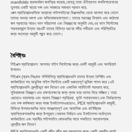
manifolds ক্রমবর্ধমান জনপ্রিয় করেছে,যেহেতু তারা ঐতিহ্যগত কনফিগারেশনের
তুলনায় একটি আরো দক্ষ এবং সহজতর সমাধান প্রদান করে.
পেক্স ম্যানিফোল্ডগুলিকে অন্যান্য পাইপলাইনের বিকল্পগুলির থেকে আলাদা করে তোলে
তাদের অনন্য নকশা এবং অভিযোজনযোগ্যতা। তাদের স্বতন্ত্র বিন্যাস এবং কাঠামো
জল প্রবাহের আরও ভাল পরিচালনা এবং নিয়ন্ত্রণের অনুমতি দেয়,এর ফলে সিস্টেমের
পারফরম্যান্স উন্নত হয়এটি তাদের বিভিন্ন ধরণের নদীর গভীরতা এবং পরিস্থিতির
জন্য অত্যন্ত বহুমুখী পছন্দ করে তোলে।
বৈশিষ্ট্যঃ
পিইএক্স ম্যানিফোল্ডস: আপনার পাইপ সিস্টেমের জন্য একটি বহুমুখী এবং অপরিহার্য
উপাদান
পিইএক্স (ক্রস-লিঙ্কড পলিথিলিন) ম্যানিফোল্ডগুলি তাদের উন্নত বৈশিষ্ট্য এবং
কার্যকারিতা সহ আধুনিক পাইপ সিস্টেমে একটি গুরুত্বপূর্ণ ভূমিকা পালন করে।এই
ম্যানিফোল্ডগুলি কেন্দ্রীভূত জল বিতরণ এবং একাধিক আউটলেট সরবরাহ করে,
সুবিধাজনক নিয়ন্ত্রণ এবং রক্ষণাবেক্ষণের জন্য পৃথক বন্ধ ভালভ দিয়ে সজ্জিত। তারা
এছাড়াও ভারসাম্য এবং প্রবাহ নিয়ন্ত্রণ প্রক্রিয়া, ফুটো সনাক্তকরণ,এবং নির্ভরযোগ্য
এবং দক্ষ কর্মক্ষমতা জন্য সহজ ইনস্টলেশনএছাড়াও, PEX ম্যানিফোল্ডগুলি বহুমুখী,
বিভিন্ন উপকরণগুলির সাথে সামঞ্জস্যপূর্ণ এবং আবাসিক এবং বাণিজ্যিক
অ্যাপ্লিকেশনগুলির জন্য উপযুক্ত।যথাযথ নির্বাচন এবং ইনস্টলেশন সর্বোত্তম
কার্যকারিতা এবং স্থানীয় পাইপলাইন কোডগুলির সাথে সম্মতিতে অত্যাবশ্যক.
কেন্দ্রীয় জল বিতরণ
PEX ম্যানিফোল্ডগুলি একটি নদীর নদীর জল সরবরাহের জন্য একটি কেন্দ্রীয় পয়েন্ট