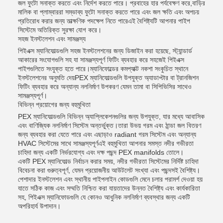
জল ফুটো সনাক্ত করতে এবং নির্দেশ করতে পারে। প্রবাহের হার পর্যবেক্ষণ করে,বাড়ির
মালিক বা প্লাম্বাররা সম্ভাব্য ফুটো সনাক্ত করতে পারে এবং জল ক্ষতি এবং অপচয়
প্রতিরোধ করার জন্য তাত্ক্ষণিক পদক্ষেপ নিতে পারেএই বৈশিষ্ট্যটি আপনার পাইপ
সিস্টেমে অতিরিক্ত সুরক্ষা যোগ করে।
সহজ ইনস্টলেশন এবং সামঞ্জস্য
পিইএক্স ম্যানিফোল্ডগুলি সহজ ইনস্টলেশনের জন্য ডিজাইন করা হয়েছে, স্ট্যান্ডার্ড
আকারের সংযোগগুলি সহ যা সামঞ্জস্যপূর্ণ ফিটিং ব্যবহার করে সহজেই পিইএক্স
পাইপগুলিতে সংযুক্ত হতে পারে।ম্যানিফোল্ডের কমপ্যাক্ট নকশা সংকুচিত স্থানে
ইনস্টলেশনের অনুমতি দেয়PEX ম্যানিফোল্ডগুলি উপযুক্ত অ্যাডাপ্টার বা ট্রানজিশন
ফিটিং ব্যবহার করে অন্যান্য নলনির্মাণ উপকরণ যেমন তামা বা সিপিভিসির সাথেও
সামঞ্জস্যপূর্ণ।
বিভিন্ন প্রয়োগের জন্য বহুমুখিতা
PEX ম্যানিফোল্ডগুলি বিভিন্ন অ্যাপ্লিকেশনগুলির জন্য উপযুক্ত, যার মধ্যে আবাসিক
এবং বাণিজ্যিক নলনির্মাণ সিস্টেম অন্তর্ভুক্ত।তারা উভয় গরম এবং ঠান্ডা জল বিতরণ
জন্য ব্যবহার করা যেতে পারে এবং এছাড়াও radiant গরম সিস্টেম এবং অন্যান্য
HVAC সিস্টেমের সাথে সামঞ্জস্যপূর্ণএই বহুমুখিতা আপনার সমস্ত নদীর গভীরতা
চাহিদা জন্য একটি নির্ভরযোগ্য এবং দক্ষ পছন্দ PEX manifolds তোলে।
একটি PEX ম্যানিফোল্ড নির্বাচন করার সময়, নদীর গভীরতা সিস্টেমের নির্দিষ্ট চাহিদা
বিবেচনা করা গুরুত্বপূর্ণ, যেমন প্রয়োজনীয় আউটলেট সংখ্যা এবং পছন্দসই বৈশিষ্ট্য।
পেশাদার ইনস্টলেশন এবং স্থানীয় পাইপলাইন কোডগুলি মেনে চলার পরামর্শ দেওয়া হয়
যাতে সঠিক কাজ এবং সম্মতি নিশ্চিত করা যায়তাদের উন্নত বৈশিষ্ট্য এবং কার্যকারিতা
সহ, পিইএক্স ম্যানিফোডগুলি যে কোনও আধুনিক নলনির্মাণ ব্যবস্থার জন্য একটি
অপরিহার্য উপাদান।