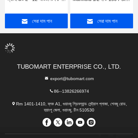
পাইপলাইন ম্যানিফোল্ড
Pex পাইপ Manifold সিস্টেম
সেরা দাম পান
সেরা দাম পান
TUBOMART ENTERPRISE CO., LTD.
export@tubomart.com
86--13826266974
Rm 1401-1410, ব্লক A1, গুয়াংজু গ্রিনল্যান্ড সেন্ট্রাল প্লাজা, শেনজু রোড,
হুয়াংপু জেলা, গুয়াংজু, চীন 510530