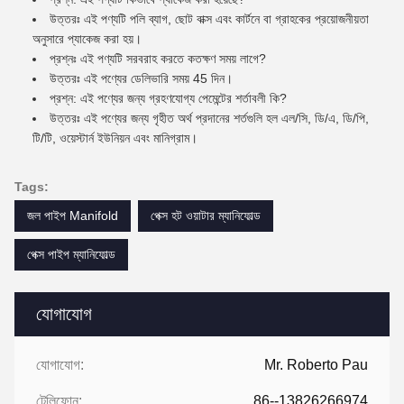
উত্তরঃ এই পণ্যটি পলি ব্যাগ, ছোট বাক্স এবং কার্টনে বা গ্রাহকের প্রয়োজনীয়তা
অনুসারে প্যাকেজ করা হয়।
প্রশ্নঃ এই পণ্যটি সরবরাহ করতে কতক্ষণ সময় লাগে?
উত্তরঃ এই পণ্যের ডেলিভারি সময় 45 দিন।
প্রশ্ন: এই পণ্যের জন্য গ্রহণযোগ্য পেমেন্টের শর্তাবলী কি?
উত্তরঃ এই পণ্যের জন্য গৃহীত অর্থ প্রদানের শর্তগুলি হল এল/সি, ডি/এ, ডি/পি,
টি/টি, ওয়েস্টার্ন ইউনিয়ন এবং মানিগ্রাম।
Tags:
জল পাইপ Manifold
পেক্স হট ওয়াটার ম্যানিফোল্ড
পেক্স পাইপ ম্যানিফোল্ড
যোগাযোগ
যোগাযোগ:
Mr. Roberto Pau
টেলিফোন:
86--13826266974