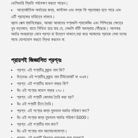
ডেলিভারি স্থিতি পর্যবেক্ষণ করতে পারেন।
আন্তর্জাতিক অর্ডারের জন্য, কাস্টমস এবং শুল্ক ফি প্রযোজ্য হতে পারে এবং
এটি গ্রাহকের দায়িত্বে থাকবে।
ব্রাস পেক্স ম্যানিফোল্ডে, আমরা আমাদের পণ্যগুলি প্যাকেজিং এবং শিপিংয়ের ক্ষেত্রে
খুব যত্নবান, যাতে নিশ্চিত হয়ে যায় যে, সেগুলি খাঁটি অবস্থায় পৌঁছেছে। আপনার
অর্ডার সংক্রান্ত কোন প্রশ্ন বা উদ্বেগ থাকলে,দয়া করে আমাদের গ্রাহক সেবা দলের
সাথে যোগাযোগ করতে দ্বিধা করবেন না.
প্রায়শই জিজ্ঞাসিত প্রশ্নঃ
প্রশ্ন: এই পণ্যটির ব্র্যান্ড নাম কি?
উত্তরঃ এই পণ্যটির ব্র্যান্ড নাম টিউবোমার্ট বা ওএম।
প্রশ্ন: এই পণ্যটির মডেল নম্বর কি?
উঃ এই পণ্যের মডেল নম্বর ২৭০।
প্রশ্ন: এই পণ্যটি কোথায় তৈরি করা হয়?
উঃ এই পণ্যটি চীনে তৈরি।
প্রশ্ন: এই পণ্যের জন্য ন্যূনতম অর্ডার পরিমাণ কত?
উঃ এই পণ্যের জন্য ন্যূনতম অর্ডার পরিমাণ 5000।
প্রশ্ন: এই পণ্যটির দাম কত?
উঃ এই পণ্যের দাম আলোচনাযোগ্য।
প্রশ্ন: এই পণ্যটি কিভাবে প্যাকেজ করা হয়েছে?