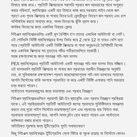
হিসাবে কাজ করে। প্রতিটি ফিক্সচারকে সরাসরি প্রধান জল সরবরাহের সাথে সংযুক্ত
করার পরিবর্তে, ম্যানিফোল্ড একটি হাব হিসাবে কাজ করে,সরবরাহ লাইন থেকে জল
গ্রহণ এবং পৃথক ফিক্সচার বা শাখায় বিতরণএই কেন্দ্রীভূত বিতরণ জল প্রবাহ এবং চাপ
অপ্টিমাইজ করতে সাহায্য করে, অসম বিতরণের ঝুঁকি হ্রাস করে।
কার্যকর বিতরণের জন্য একাধিক বিক্রয় কেন্দ্র
পিইএক্স ম্যানিফোল্ডগুলির একটি মূল বৈশিষ্ট্য হ'ল তাদের একাধিক আউটলেট বা পোর্ট।
এই পোর্টগুলি নির্দিষ্ট ম্যানিফোল্ডের উপর নির্ভর করে 2 থেকে 12 বা তারও বেশি হতে
পারে।প্রতিটি আউটলেট একটি নির্দিষ্ট ফিক্সচার বা শাখা অনুরূপএই বৈশিষ্ট্যটি বিশেষ
করে একাধিক ফিক্সচার সহ বৃহত্তর নদীর গভীরতাগুলিতে দরকারী।
সহজ রক্ষণাবেক্ষণের জন্য স্বতন্ত্র শাট-অফ ভালভ
PEX ম্যানিফোল্ডের প্রতিটি আউটলেট একটি স্বতন্ত্র শাট-অফ ভালভ দিয়ে সজ্জিত।
এই ভালভগুলি প্রতিটি ফিক্সচার বা শাখায় জল প্রবাহের স্বাধীন নিয়ন্ত্রণের অনুমতি
দেয়, যা সুবিধাজনক রক্ষণাবেক্ষণ প্রদান করেমেরামতপৃথক শাট-অফ ভালভের সাহায্যে
আপনি সিস্টেমের বাকি অংশকে প্রভাবিত না করে একটি নির্দিষ্ট এলাকার পানি সরবরাহ
বন্ধ করতে পারেন।
সর্বোত্তম পারফরম্যান্সের জন্য ভারসাম্য এবং প্রবাহ নিয়ন্ত্রণ
পিইএক্স ম্যানিফোল্ডগুলিতে প্রায়শই বিল্ট-ইন ব্যালেন্সিং এবং প্রবাহ নিয়ন্ত্রণ প্রক্রিয়া
থাকে। এই প্রক্রিয়াগুলি প্রতিটি আউটলেটে জলের প্রবাহকে সুনির্দিষ্টভাবে সামঞ্জস্য
করতে দেয়,পুরো পাইপ সিস্টেমে ভারসাম্যপূর্ণ চাপ এবং প্রবাহের হার নিশ্চিত করা.
প্রবাহকে ভারসাম্যপূর্ণ করে, আপনি অসম বন্টন রোধ করতে পারেন এবং সর্বোত্তম
কর্মক্ষমতা বজায় রাখতে পারেন।
অতিরিক্ত সুরক্ষার জন্য ইন্টিগ্রেটেড ফুটো সনাক্তকরণ
কিছু পিইএক্স ম্যানিফোল্ডে ইন্টিগ্রেটেড ফ্লো মিটার বা সূচক রয়েছে যা সিস্টেমে কোনও