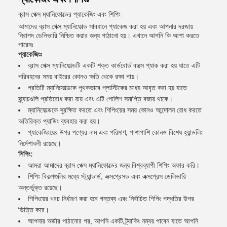
ব্রাস পেক্স ম্যানিফোল্ডের প্যাকেজিং এবং শিপিং
আমাদের ব্রাস পেক্স ম্যানিফোল্ড সাবধানে প্যাকেজ করা হয় এবং আপনার দরজায়
নিরাপদ ডেলিভারি নিশ্চিত করার জন্য পাঠানো হয়। এখানে আপনি কি আশা করতে
পারেনঃ
প্যাকেজিংঃ
ব্রাস পেক্স ম্যানিফোল্ডটি একটি শক্ত কার্ডবোর্ড বাক্সে প্যাক করা হয় যাতে এটি
পরিবহনের সময় বাইরের কোনও ক্ষতি থেকে রক্ষা পায়।
প্রতিটি ম্যানিফোল্ডকে পৃথকভাবে প্লাস্টিকের মধ্যে আবৃত করা হয় যাতে
স্ক্র্যাচগুলি প্রতিরোধ করা যায় এবং এটি পোলিশ সমাপ্তি বজায় থাকে।
ম্যানিফোল্ডকে সুরক্ষিত করতে এবং শিপিংয়ের সময় কোনও আন্দোলন রোধ করতে
অতিরিক্ত প্যাডিং ব্যবহার করা হয়।
প্যাকেজিংয়ের উপর পণ্যের নাম এবং পরিমাণ, পাশাপাশি কোনও বিশেষ হ্যান্ডলিং
নির্দেশাবলী রয়েছে।
শিপিং:
আমরা আমাদের ব্রাস পেক্স ম্যানিফোল্ডের জন্য বিশ্বব্যাপী শিপিং অফার করি।
শিপিং বিকল্পগুলির মধ্যে স্ট্যান্ডার্ড, এক্সপ্রেসড এবং এক্সপ্রেস ডেলিভারি
অন্তর্ভুক্ত রয়েছে।
শিপিংয়ের খরচ নির্ধারণ করা হবে গন্তব্য এবং নির্বাচিত শিপিং পদ্ধতির উপর
ভিত্তি করে।
আপনার অর্ডার পাঠানোর পর, আপনি একটি ট্র্যাকিং নম্বর পাবেন যাতে আপনি