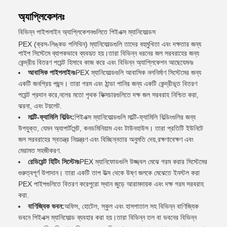
অ্যাপ্লিকেশনঃ
বিভিন্ন পাইপলাইন অ্যাপ্লিকেশনগুলিতে পিইএক্স ম্যানিফোল্ডস
PEX (ক্রস-লিঙ্কড পলিথিন) ম্যানিফোল্ডগুলি তাদের বহুমুখিতা এবং দক্ষতার জন্য
পাইপ সিস্টেমে ব্যাপকভাবে ব্যবহৃত হয়।তারা বিভিন্ন ধরনের জল সরবরাহের জন্য
কেন্দ্রীয় বিতরণ পয়েন্ট হিসাবে কাজ করে এবং বিভিন্ন অ্যাপ্লিকেশন আছেযেমনঃ
আবাসিক পাইপলাইনঃ
PEX ম্যানিফোল্ডগুলি আবাসিক নলনির্মাণ সিস্টেমের জন্য
একটি জনপ্রিয় পছন্দ। তারা গরম এবং ঠান্ডা পানির জন্য একটি কেন্দ্রীভূত বিতরণ
পয়েন্ট প্রদান করে,নলের মতো পৃথক ফিক্সচারগুলিতে দক্ষ জল সরবরাহ নিশ্চিত করা,
ঝরনা, এবং টয়লেট.
মাল্টি-ফ্যামিলি বিল্ডিং:
পিইএক্স ম্যানিফোল্ডগুলি মাল্টি-ফ্যামিলি বিল্ডিংগুলির জন্য
উপযুক্ত, যেমন অ্যাপার্টমেন্ট, কনডমিনিয়াম এবং টাউনহাউস। তারা প্রতিটি ইউনিটে
জল সরবরাহের স্বতন্ত্র নিয়ন্ত্রণ এবং বিচ্ছিন্নতার অনুমতি দেয়,রক্ষণাবেক্ষণ এবং
মেরামত সহজীকরণ.
রেডিয়েন্ট হিটিং সিস্টেমঃ
PEX ম্যানিফোডগুলি উজ্জ্বল মেঝে গরম করার সিস্টেমের
গুরুত্বপূর্ণ উপাদান। তারা একটি তাপ উত্স থেকে উষ্ণ জলকে মেঝেতে ইনস্টল করা
PEX পাইপগুলিতে বিতরণ করেপুরো স্থান জুড়ে আরামদায়ক এবং দক্ষ গরম সরবরাহ
করা.
বাণিজ্যিক ভবন:
অফিস, হোটেল, স্কুল এবং হাসপাতাল সহ বিভিন্ন বাণিজ্যিক
ভবনে পিইএক্স ম্যানিফোল্ড ব্যবহার করা হয়।তারা বিভিন্ন তল বা ভবনের বিভিন্ন