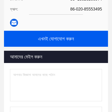
ফ্যাক্স:
86-020-85553495
এখনই যোগাযোগ করুন
আমাদের মেইল করুন