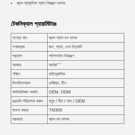
ব্রাস প্রাকৃতিক গ্যাস নিয়ন্ত্রণ ভালভ
টেকনিক্যাল প্যারামিটারঃ
পণ্যের নাম
ব্রাস গ্যাস বল ভালভ
গণমাধ্যম
জল, গ্যাস, তেল ইত্যাদি
প্রয়োগ
পাইপলাইন নিয়ন্ত্রণ
আকার
অর্ধেক" "
শক্তি
হাইড্রোলিক
উৎপত্তিস্থল
চেজিয়াং, চীন
কাস্টমাইজড সমর্থন
OEM, ODM
রঙগুলি পরিচালনা করুন
হলুদ / নীল / লাল / OEM
মডেল নম্বর
TM300
সরবরাহ
ব্রাস বল ভালভ