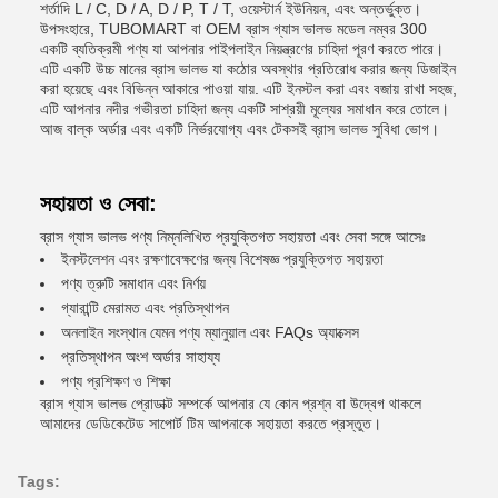
শর্তাদি L / C, D / A, D / P, T / T, ওয়েস্টার্ন ইউনিয়ন, এবং অন্তর্ভুক্ত।
উপসংহারে, TUBOMART বা OEM ব্রাস গ্যাস ভালভ মডেল নম্বর 300
একটি ব্যতিক্রমী পণ্য যা আপনার পাইপলাইন নিয়ন্ত্রণের চাহিদা পূরণ করতে পারে।
এটি একটি উচ্চ মানের ব্রাস ভালভ যা কঠোর অবস্থার প্রতিরোধ করার জন্য ডিজাইন
করা হয়েছে এবং বিভিন্ন আকারে পাওয়া যায়. এটি ইনস্টল করা এবং বজায় রাখা সহজ,
এটি আপনার নদীর গভীরতা চাহিদা জন্য একটি সাশ্রয়ী মূল্যের সমাধান করে তোলে।
আজ বাল্ক অর্ডার এবং একটি নির্ভরযোগ্য এবং টেকসই ব্রাস ভালভ সুবিধা ভোগ।
সহায়তা ও সেবা:
ব্রাস গ্যাস ভালভ পণ্য নিম্নলিখিত প্রযুক্তিগত সহায়তা এবং সেবা সঙ্গে আসেঃ
ইনস্টলেশন এবং রক্ষণাবেক্ষণের জন্য বিশেষজ্ঞ প্রযুক্তিগত সহায়তা
পণ্য ত্রুটি সমাধান এবং নির্ণয়
গ্যারান্টি মেরামত এবং প্রতিস্থাপন
অনলাইন সংস্থান যেমন পণ্য ম্যানুয়াল এবং FAQs অ্যাক্সেস
প্রতিস্থাপন অংশ অর্ডার সাহায্য
পণ্য প্রশিক্ষণ ও শিক্ষা
ব্রাস গ্যাস ভালভ প্রোডাক্ট সম্পর্কে আপনার যে কোন প্রশ্ন বা উদ্বেগ থাকলে
আমাদের ডেডিকেটেড সাপোর্ট টিম আপনাকে সহায়তা করতে প্রস্তুত।
Tags: