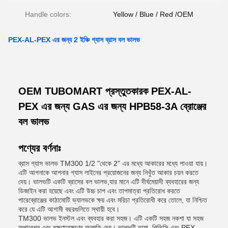
Handle colors:
Yellow / Blue / Red /OEM
PEX-AL-PEX এর জন্য 2 ইঞ্চি গ্যাস ব্রাস বল ভালভ
OEM TUBOMART প্রস্তুতকারক PEX-AL-
PEX এর জন্য GAS এর জন্য HPB58-3A ব্রোঞ্জের
বল ভালভ
পণ্যের বর্ণনাঃ
ব্রাস গ্যাস ভালভ TM300 1/2 "থেকে 2" এর মধ্যে আকারের মধ্যে পাওয়া যায়।
এটি আপনাকে আপনার গ্যাস লাইনের প্রয়োজনের জন্য নিখুঁত আকার চয়ন করতে
দেয়। ভালভটি একটি ব্রাসের বল ভালভ,যার মানে এটি দীর্ঘমেয়াদী ব্যবহারের জন্য
ডিজাইন করা হয়েছে এবং এটি উচ্চ চাপ এবং তাপমাত্রা প্রতিরোধ করতে
পারেব্রোঞ্জের কাঠামোটি ভ্যালভকে ক্ষয় এবং মরিচা প্রতিরোধী করে তোলে, যা নিশ্চিত
করে যে এটি আগামী বছরগুলিতে স্থায়ী হবে।
TM300 ভালভ ইনস্টল এবং ব্যবহার করা সহজ। এটি একটি সহজ নকশা যা সহজ
অপারেশন এবং রক্ষণাবেক্ষণের অনুমতি দেয়। ভালভটি তামা, পিভিসি,এবং PEX