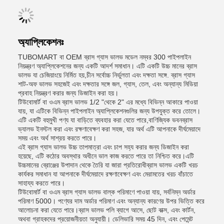
অ্যাপ্লিকেশনঃ
TUBOMART বা OEM ব্রাস গ্যাস ভালভ মডেল নম্বর 300 পাইপলাইন
নিয়ন্ত্রণ অ্যাপ্লিকেশনের জন্য একটি আদর্শ সমাধান। এটি একটি উচ্চ মানের ব্রাস
ভালভ যা চেজিয়াংয়ে নির্মিত হয়,চীন সর্বোচ্চ নির্ভুলতা এবং দক্ষতা সঙ্গে. ব্রাস গ্যাস
শাট-অফ ভালভ সহজেই এবং দক্ষতার সঙ্গে জল, গ্যাস, তেল, এবং অন্যান্য মিডিয়া
প্রবাহ নিয়ন্ত্রণ করার জন্য ডিজাইন করা হয়।
টিউবোমার্ট বা ওএম ব্রাস ভালভ 1/2 "থেকে 2" এর মধ্যে বিভিন্ন আকারে পাওয়া
যায়, যা এটিকে বিভিন্ন পাইপলাইন অ্যাপ্লিকেশনগুলির জন্য উপযুক্ত করে তোলে।
এটি একটি বহুমুখী পণ্য যা বাড়িতে ব্যবহার করা যেতে পারে,বাণিজ্যিক ভবনব্রাস
ভ্যালভ ইনস্টল করা এবং রক্ষণাবেক্ষণ করা সহজ, যার অর্থ এটি আপনাকে দীর্ঘমেয়াদে
সময় এবং অর্থ সাশ্রয় করতে পারে।
এই ব্রাস গ্যাস ভালভ উচ্চ তাপমাত্রা এবং চাপ সহ্য করার জন্য ডিজাইন করা
হয়েছে, এটি কঠোর অবস্থার অধীনে ভাল কাজ করতে পারে তা নিশ্চিত করে।এটি
উচ্চমানের ব্রোঞ্জের উপাদান থেকে তৈরি যা জারা প্রতিরোধীব্রাস ভালভ একটি খরচ
কার্যকর সমাধান যা আপনাকে দীর্ঘমেয়াদে রক্ষণাবেক্ষণ এবং মেরামতের খরচ বাঁচাতে
সাহায্য করতে পারে।
টিউবোমার্ট বা ওএম ব্রাস গ্যাস ভালভ বাল্ক পরিমাণে পাওয়া যায়, সর্বনিম্ন অর্ডার
পরিমাণ 5000। পণ্যের দাম অর্ডার পরিমাণ এবং অন্যান্য কারণের উপর ভিত্তি করে
আলোচনা করা যেতে পারে।ব্রাস ভালভ পলি ব্যাগে আসে, ছোট বাক্স, এবং কার্টন,
অথবা গ্রাহকদের প্রয়োজনীয়তা অনুযায়ী। ডেলিভারি সময় 45 দিন, এবং পেমেন্ট