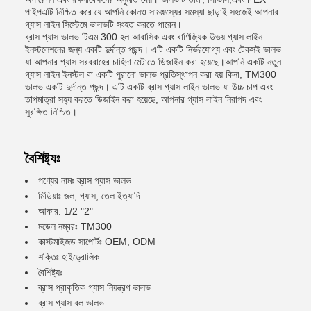
পাইপএটি নিশ্চিত করে যে আপনি কোনও সামঞ্জস্যের সমস্যা ছাড়াই সহজেই আপনার
গ্যাস লাইন সিস্টেমে ভালভটি সংহত করতে পারেন।
ব্রাস গ্যাস ভালভ টিএম 300 হল আবাসিক এবং বাণিজ্যিক উভয় গ্যাস লাইন
ইনস্টলেশনের জন্য একটি দুর্দান্ত পছন্দ। এটি একটি নির্ভরযোগ্য এবং টেকসই ভালভ
যা আপনার গ্যাস সরবরাহের চাহিদা মেটাতে ডিজাইন করা হয়েছে।আপনি একটি নতুন
গ্যাস লাইন ইনস্টল বা একটি পুরানো ভালভ প্রতিস্থাপন করা হয় কিনা, TM300
ভালভ একটি দুর্দান্ত পছন্দ। এটি একটি ব্রাস গ্যাস লাইন ভালভ যা উচ্চ চাপ এবং
তাপমাত্রা সহ্য করতে ডিজাইন করা হয়েছে, আপনার গ্যাস লাইন নিরাপদ এবং
সুরক্ষিত নিশ্চিত।
বৈশিষ্ট্যঃ
পণ্যের নামঃ ব্রাস গ্যাস ভালভ
মিডিয়াঃ জল, গ্যাস, তেল ইত্যাদি
আকার: 1/2 "2"
মডেল নম্বরঃ TM300
কাস্টমাইজড সাপোর্টঃ OEM, ODM
শক্তিঃ হাইড্রোলিক
বৈশিষ্ট্যঃ
ব্রাস প্রাকৃতিক গ্যাস নিয়ন্ত্রণ ভালভ
ব্রাস গ্যাস বল ভালভ