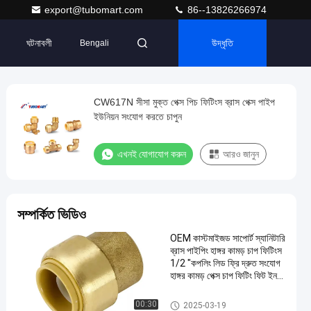
export@tubomart.com
86--13826266974
ঘটনাবলী
উদ্ধৃতি
Bengali
CW617N সীসা মুক্ত পেক্স পিচ ফিটিংস ব্রাস পেক্স পাইপ
ইউনিয়ন সংযোগ করতে চাপুন
এখনই যোগাযোগ করুন
আরও জানুন
সম্পর্কিত ভিডিও
OEM কাস্টমাইজড সাপোর্ট স্যানিটারি
ব্রাস পাইপিং হাঙ্গর কামড় চাপ ফিটিংস
1/2 "কপলিং লিড ফ্রি দ্রুত সংযোগ
হাঙ্গর কামড় পেক্স চাপ ফিটিং ফিট ইন
ফিটিং
পেক্স পুশ ফিটিং
00:30
2025-03-19