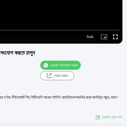
Auto
Picture-
Fullscre
in-
Picture
ন সংযোগ করতে চাপুন
এখনই যোগাযোগ করুন
শেয়ার করুন
র্ণনাঃ টিউবোমার্ট পিচ ফিটিংগুলি অনেক পাইপিং অ্যাপ্লিকেশনগুলির জন্য জনপ্রিয় পছন্দ, কারণ
মেসেজ রেখে যান