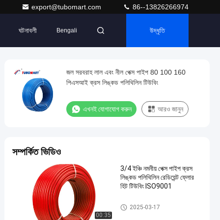
export@tubomart.com
86--13826266974
ঘটনাবলী
উদ্ধৃতি
Bengali
জল সরবরাহ লাল এবং নীল পেক্স পাইপ 80 100 160
পিএসআই ক্রস লিঙ্কড পলিথিলিন টিউবিং
এখনই যোগাযোগ করুন
আরও জানুন
সম্পর্কিত ভিডিও
3/4 ইঞ্চি নমনীয় পেক্স পাইপ ক্রস
লিঙ্কড পলিথিলিন রেডিয়েন্ট ফ্লোর
হিট টিউবিং ISO9001
পেক্স ওয়াটার পাইপ
2025-03-17
00:35