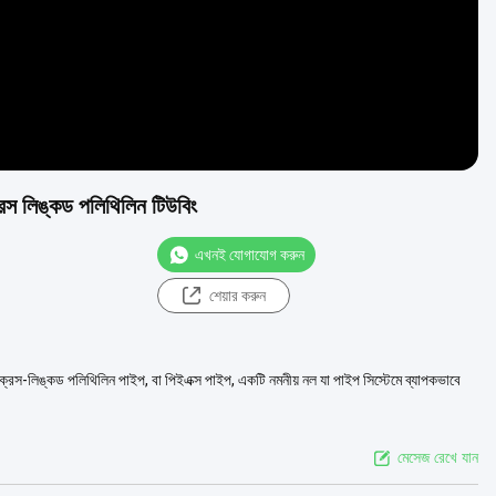
স লিঙ্কড পলিথিলিন টিউবিং
এখনই যোগাযোগ করুন
শেয়ার করুন
াঃ ক্রস-লিঙ্কড পলিথিলিন পাইপ, বা পিইএক্স পাইপ, একটি নমনীয় নল যা পাইপ সিস্টেমে ব্যাপকভাবে
মেসেজ রেখে যান