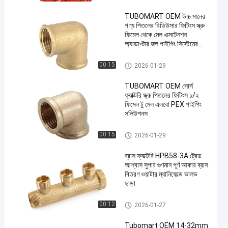
TUBOMART OEM উচ্চ মানের
পণ্য পিতলের রিডিউসার ফিটিংস স্ক্রু
ফিমেল থেকে মেল এক্সটেনশন
অ্যাডাপ্টার জল পাইপিং সিস্টেমের
জন্য
ব্রোঞ্জের পাইপ ফিটিং
00:15
2026-01-29
TUBOMART OEM সোর্স
ফ্যাক্টরি স্ক্রু পিতলের ফিটিংস ১/২
ফিমেল টু মেল এলবো PEX পাইপিং
সলিউশনস
ব্রোঞ্জের পাইপ ফিটিং
00:15
2026-01-29
ব্রাস ফ্যাক্টরি HPB58-3A ট্রেড
আশ্বাস সুপার গুণমান পূর্ণ আকার ব্রাস
বিতরণ ওয়াটার ম্যানিফোল্ড ভালভ
ছাড়া
ব্রাস পেক্স ম্যানিফোল্ড
00:12
2026-01-27
Tubomart OEM 14-32mm