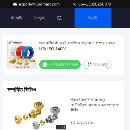
export@tubomart.com
86--13826266974
ঘটনাবলী
উদ্ধৃতি
Bengali
পেক্স মাল্টিলেয়ার ওয়াটার পাইপের জন্য ব্রাস কম্প্রেশন পেক্স
ফিটিং ISO 14001
এখনই যোগাযোগ করুন
আরও জানুন
সম্পর্কিত ভিডিও
গ্যাস / জল সিস্টেমের জন্য
কাস্টমাইজড পেক্স আল পেক্স কম্প্রেশন
ফিটিং
পেক্স কম্প্রেশন ফিটিং
2025-08-27
00:21