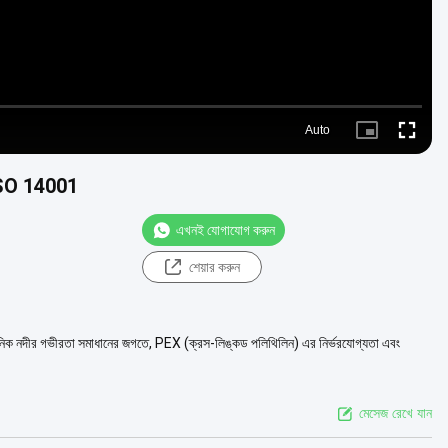
Auto
Picture-
Fullscre
in-
Picture
িং ISO 14001
এখনই যোগাযোগ করুন
শেয়ার করুন
টিং আধুনিক নদীর গভীরতা সমাধানের জগতে, PEX (ক্রস-লিঙ্কড পলিথিলিন) এর নির্ভরযোগ্যতা এবং
মেসেজ রেখে যান