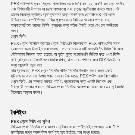
PEX পাইপগুলি ক্রস-লিঙ্কড পলিথিলিন থেকে তৈরি করা হয়, একটি অত্যন্ত নমনীয়
এবং দীর্ঘস্থায়ী উপাদান যা চরম তাপমাত্রা এবং চাপের প্রতিরোধ করতে পারে।এই
তাদের বিভিন্ন প্লাম্বিং অ্যাপ্লিকেশন জন্য আদর্শ করে তোলেPEX পাইপগুলি
বিভিন্ন ধরণের পাইপিংয়ের চাহিদা পূরণের জন্য বিভিন্ন আকারে পাওয়া যায়,
ব্যবহারকারীদের তাদের নির্দিষ্ট প্রকল্পের জন্য সঠিক ফিটটি বেছে নেওয়ার নমনীয়তা
দেয়।
প্রেস ফিটিং
PEX প্রেস সিস্টেমে ব্যবহৃত প্রেস ফিটিংগুলি বিশেষভাবে PEX পাইপগুলির সাথে
ব্যবহারের জন্য ডিজাইন করা হয়েছে। তাদের মধ্যে একটি অন্তর্নির্মিত সিলিং রিং এবং
স্টেইনলেস স্টিলের হাতা রয়েছে, যা ফুটো মুক্ত সংযোগগুলি নিশ্চিত করে।এই ফিটিং
অবিশ্বাস্যভাবে টেকসই এবং নির্ভরযোগ্য, যা তাদের পেশাদার এবং DIY উত্সাহীদের
জন্য পছন্দসই পছন্দ করে।
সামগ্রিকভাবে, PEX প্রেস সিস্টেম পাইপ সিস্টেম ইনস্টল করার জন্য একটি
সুবিধাজনক এবং দক্ষ উপায় প্রদান করে।উচ্চ মানের PEX পাইপ এবং বিশেষায়িত
প্রেস ফিটিং এর সমন্বয় সমস্ত পাইপিং প্রয়োজনের জন্য একটি নিরাপদ এবং
দীর্ঘস্থায়ী সমাধান প্রদান. পিইএক্স প্রেস সিস্টেমে আপগ্রেড করুন এবং এর সুবিধাগুলি
নিজেরাই অনুভব করুন।
বৈশিষ্ট্যঃ
PEX প্রেস ফিটিং এর সুবিধা
পিইএক্স প্রেস সিস্টেম তার অসংখ্য সুবিধার কারণে পাইপলাইন পেশাদার এবং DIY
উত্সাহীদের মধ্যে ক্রমবর্ধমান জনপ্রিয় হয়ে উঠেছে, যার মধ্যে রয়েছেঃ