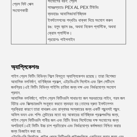
সংযোগের ধরন: প্রেস
প্রেস ফিট পেক্স
সামঞ্জস্যতাঃ PEX AL PEX টিউবিং
সংযোগকারী
ব্যবহারঃ আবাসিক/বাণিজ্যিক
ইনস্টলেশনের পদ্ধতিঃ ধাক্কা দিয়ে সংযোগ করুন
রঙ: হলুদ ব্রাস রঙ, অথবা নিকেল প্লাস্টিক, অথবা
ক্রোম প্লাস্টিক।
প্রয়োগঃ পাইপলাইন
অ্যাপ্লিকেশনঃ
পাইপ প্রেস ফিটিং বিভিন্ন শিল্পে বিস্তৃত অ্যাপ্লিকেশন রয়েছে। তারা বিশেষত
আবাসিক নলনির্মাণ, বাণিজ্যিক প্রকল্প, এইচভিএসি সিস্টেম এবং শিল্প সেটিংসে
জনপ্রিয়।এই ফিটিং বিভিন্ন পাইপিং চাহিদা জন্য দক্ষ এবং নির্ভরযোগ্য সংযোগ
প্রদান.
আবাসিক নলনির্মাণে, পাইপ প্রেস ফিটিংগুলি সাধারণত জল সরবরাহের লাইন, গরম জল
হিটার এবং ফিক্সচারগুলি সংযুক্ত করতে ব্যবহৃত হয়।তাদের দ্রুত ইনস্টলেশন
প্রক্রিয়া কারণে তারা বাথরুম এবং রান্নাঘর সংস্কারের জন্য একটি পছন্দসই পছন্দ.
অফিস ভবন এবং শপিং সেন্টারের মতো বড় আকারের বাণিজ্যিক প্রকল্পগুলির জন্য,
পাইপ প্রেস ফিটিংগুলি পানীয় জল এবং হিটিং উভয় সিস্টেমের দক্ষ সংযোগের জন্য
অপরিহার্য।এই ফিটিং উচ্চ চাপ প্রতিরোধ এবং নির্ভরযোগ্য কর্মক্ষমতা নিশ্চিত করার
জন্য ডিজাইন করা হয়.
এইচভিএসি সিস্টেমে, পাইপ প্রেস ফিটিংগুলি পাইপগুলিকে একত্রিত করার জন্য এবং