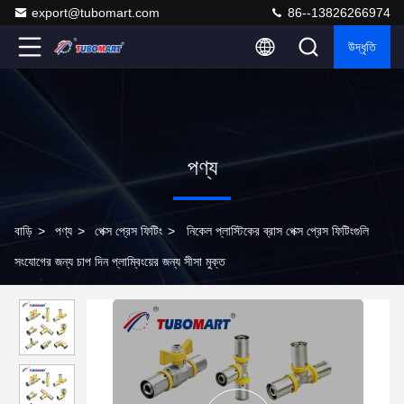
export@tubomart.com
86--13826266974
উদ্ধৃতি
পণ্য
বাড়ি
>
পণ্য
>
পেক্স প্রেস ফিটিং
>
নিকেল প্লাস্টিকের ব্রাস পেক্স প্রেস ফিটিংগুলি
সংযোগের জন্য চাপ দিন প্লাম্বিংয়ের জন্য সীসা মুক্ত