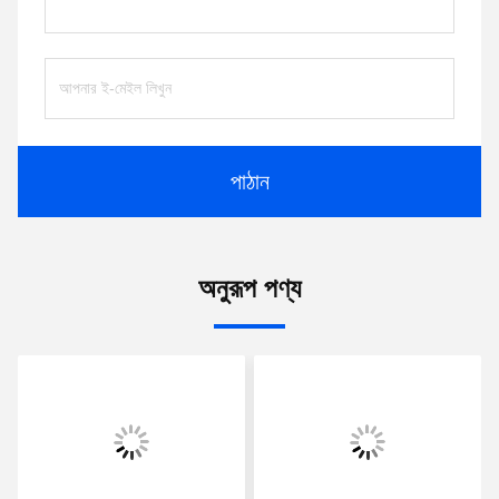
পাঠান
অনুরূপ পণ্য