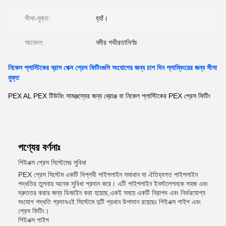
সীসা-মুক্ত:
হ্যাঁ।
আবেদন:
নদীর গভীরতানির্ণয়
নিকেল প্লাস্টিকের ব্রাস পেক্স প্রেস ফিটিংগুলি সংযোগের জন্য চাপ দিন প্লাম্বিংয়ের জন্য সীসা
মুক্ত
PEX AL PEX টিউবিং সামঞ্জস্যের জন্য ব্রোঞ্জ বা নিকেল প্লাস্টিকের PEX প্রেস ফিটিং
পণ্যের বর্ণনাঃ
পিইএক্স প্রেস সিস্টেমের সুবিধা
PEX প্রেস সিস্টেম একটি বিপ্লবী পাইপলাইন সমাধান যা ঐতিহ্যগত পাইপলাইন
পদ্ধতির তুলনায় অনেক সুবিধা প্রদান করে। এটি পাইপলাইন ইনস্টলেশনকে সহজ এবং
দ্রুততর করার জন্য ডিজাইন করা হয়েছে,একই সময়ে একটি নিরাপদ এবং নির্ভরযোগ্য
সংযোগ পদ্ধতি প্রদানএই সিস্টেমে দুটি প্রধান উপাদান রয়েছেঃ পিইএক্স পাইপ এবং
প্রেস ফিটিং।
পিইএক্স পাইপ