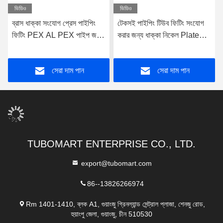
ভিডিও
ভিডিও
ব্রাস ধাক্কা সংযোগ প্রেস পাইপিং
টেকসই পাইপিং টিউব ফিটিং সংযোগ
ফিটিং PEX AL PEX পাইপ জন্য
করার জন্য ধাক্কা নিকেল Plated
সীসা মুক্ত
ব্রাস প্রেস ফিটিং
সেরা দাম পান
সেরা দাম পান
TUBOMART ENTERPRISE CO., LTD.
export@tubomart.com
86--13826266974
Rm 1401-1410, ব্লক A1, গুয়াংজু গ্রিনল্যান্ড সেন্ট্রাল প্লাজা, শেনজু রোড,
হুয়াংপু জেলা, গুয়াংজু, চীন 510530