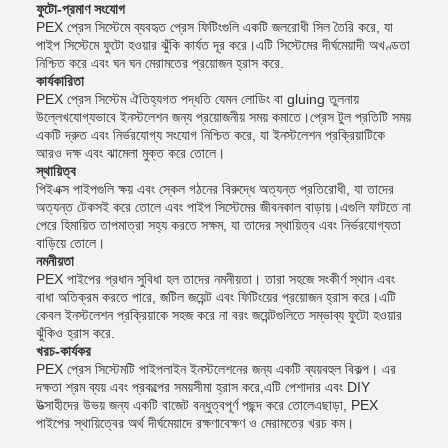
ফুটো-প্রমাণ সংযোগ
PEX প্রেস সিস্টেমে ব্যবহৃত প্রেস ফিটিংগুলি একটি জলরোধী সিল তৈরি করে, যা
পাইপ সিস্টেমে ফুটো হওয়ার ঝুঁকি কার্যত দূর করে।এটি সিস্টেমের দীর্ঘমেয়াদী অখণ্ডতা
নিশ্চিত করে এবং ঘন ঘন মেরামতের প্রয়োজন হ্রাস করে.
কার্যকারিতা
PEX প্রেস সিস্টেম ঐতিহ্যগত পদ্ধতি যেমন লোডিং বা gluing তুলনায়
উল্লেখযোগ্যভাবে ইনস্টলেশন জন্য প্রয়োজনীয় সময় কমাতে।প্রেস টুল প্রতিটি সময়
একটি দ্রুত এবং নির্ভরযোগ্য সংযোগ নিশ্চিত করে, যা ইনস্টলেশন প্রক্রিয়াটিকে
আরও দক্ষ এবং ঝামেলা মুক্ত করে তোলে।
স্থায়িত্ব
পিইএক্স পাইপগুলি ক্ষয় এবং স্কেল গঠনের বিরুদ্ধে অত্যন্ত প্রতিরোধী, যা তাদের
অত্যন্ত টেকসই করে তোলে এবং পাইপ সিস্টেমের জীবনকাল বাড়ায়।এগুলি ফাটতে না
পেরে হিমায়িত তাপমাত্রা সহ্য করতে সক্ষম, যা তাদের স্থায়িত্ব এবং নির্ভরযোগ্যতা
বাড়িয়ে তোলে।
নমনীয়তা
PEX পাইপের প্রধান সুবিধা হল তাদের নমনীয়তা। তারা সহজে সংকীর্ণ স্থান এবং
বাধা অতিক্রম করতে পারে, জটিল জয়েন্ট এবং ফিটিংয়ের প্রয়োজন হ্রাস করে।এটি
কেবল ইনস্টলেশন প্রক্রিয়াকে সহজ করে না বরং জয়েন্টগুলিতে সম্ভাব্য ফুটো হওয়ার
ঝুঁকিও হ্রাস করে.
খরচ-কার্যকর
PEX প্রেস সিস্টেমটি পাইপলাইন ইনস্টলেশনের জন্য একটি ব্যয়বহুল বিকল্প। এর
দক্ষতা শ্রম ব্যয় এবং প্রকল্পের সময়সীমা হ্রাস করে,এটি পেশাদার এবং DIY
উত্সাহীদের উভয় জন্য একটি বাজেট বন্ধুত্বপূর্ণ পছন্দ করে তোলেএছাড়া, PEX
পাইপের স্থায়িত্বের অর্থ দীর্ঘমেয়াদে রক্ষণাবেক্ষণ ও মেরামতের খরচ কম।