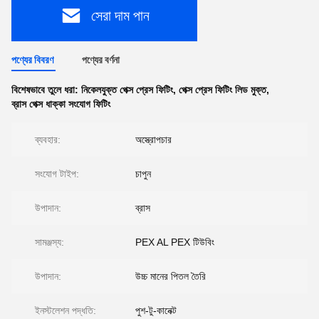
সেরা দাম পান
পণ্যের বিবরণ
পণ্যের বর্ণনা
বিশেষভাবে তুলে ধরা:
নিকেলযুক্ত পেক্স প্রেস ফিটিং
,
পেক্স প্রেস ফিটিং লিড মুক্ত
,
ব্রাস পেক্স ধাক্কা সংযোগ ফিটিং
ব্যবহার:
অস্ত্রোপচার
সংযোগ টাইপ:
চাপুন
উপাদান:
ব্রাস
সামঞ্জস্য:
PEX AL PEX টিউবিং
উপাদান:
উচ্চ মানের পিতল তৈরি
ইনস্টলেশন পদ্ধতি:
পুশ-টু-কানেক্ট