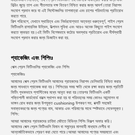
বিল্ডিং জুড়ে তাপ এবং শীতলতার দক্ষ বিতরণ নিশ্চিত করার জন্য আদর্শ।তারা নিরাপদ
সংযোগ প্রদান করে যা এই সিস্টেমগুলির তাপমাত্রা এবং চাপের পরিবর্তনের প্রতিরোধ
করতে পারে.
শিল্প পরিবেশে, যেখানে স্থায়িত্ব এবং নির্ভরযোগ্যতা অত্যন্ত গুরুত্বপূর্ণ, পাইপ প্রেস
ফিটিংগুলি রাসায়নিক উদ্ভিদ, উত্পাদন সুবিধা এবং আরও অনেক কিছুতে পাইপ সংযোগ
করতে ব্যবহৃত হয়।এই ফিটিং বিশেষভাবে কঠোর অবস্থার প্রতিরোধ এবং দীর্ঘস্থায়ী
সংযোগ প্রদান করার জন্য ডিজাইন করা হয়.
প্যাকেজিং এবং শিপিংঃ
পেক্স প্রেস ফিটিংগুলির প্যাকেজিং এবং শিপিং
প্যাকেজিংঃ
আমাদের পেক্স প্রেস ফিটিংগুলি আমাদের গ্রাহকদের নিরাপদ ডেলিভারি নিশ্চিত করার
জন্য সাবধানে প্যাকেজ করা হয়। শিপিংয়ের সময় ক্ষতি থেকে রক্ষা করার জন্য প্রতিটি
ফিটিং পৃথকভাবে প্লাস্টিকের মধ্যে আবৃত করা হয়।তারপর ফিটিংগুলি একটি
শক্তিশালী কার্ডবোর্ড বাক্সে স্থাপন করা হয় যা পরিবহনের সময় কোনও আন্দোলন বা
ভাঙ্গন রোধ করার জন্য উপযুক্ত cushioning উপকরণ সহ. বক্সটি সহজেই
সনাক্তকরণের জন্য পণ্যের নাম, আকার এবং পরিমাণের সাথে স্পষ্টভাবে লেবেলযুক্ত।
শিপিং:
আমরা আমাদের গ্রাহকদের চাহিদা মেটাতে বিভিন্ন শিপিং বিকল্প অফার করি।
আমাদের পেক্স প্রেস ফিটিংগুলি বিমান বা সমুদ্রের মালবাহী মাধ্যমে দেশীয় বা
আন্তর্জাতিকভাবে প্রেরণ করা যেতে পারে।আমরা আমাদের পণ্যের সময়মতো এবং