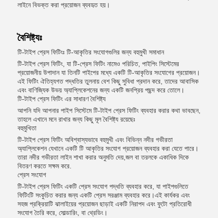
লাইনে বিভক্ত করা প্রয়োজন ব্যবহৃত হয়।
বৈশিষ্ট্যঃ
টি-টাইপ প্রেস ফিটিংঃ টি-আকৃতির সংযোগগুলির জন্য বহুমুখী সমাধান
টি-টাইপ প্রেস ফিটিং, যা টি-প্রেস ফিটিং নামেও পরিচিত, পাইপিং সিস্টেমের
প্রয়োজনীয় উপাদান যা তিনটি পাইপের মধ্যে একটি টি-আকৃতির সংযোগের প্রয়োজন।
এই ফিটিং ঐতিহ্যগত পদ্ধতির তুলনায় বেশ কিছু সুবিধা প্রদান করে, তাদের আবাসিক
এবং বাণিজ্যিক উভয় অ্যাপ্লিকেশনের জন্য একটি জনপ্রিয় পছন্দ করে তোলে।
টি-টাইপ প্রেস ফিটিং এর সাধারণ বৈশিষ্ট্য
আপনি যদি আপনার পাইপ সিস্টেমে টি-টাইপ প্রেস ফিটিং ব্যবহার করার কথা ভাবছেন,
তাহলে এখানে মনে রাখার জন্য কিছু মূল বৈশিষ্ট্য রয়েছেঃ
বহুমুখিতা
টি-টাইপ প্রেস ফিটিং অবিশ্বাস্যভাবে বহুমুখী এবং বিভিন্ন নদীর গভীরতা
অ্যাপ্লিকেশন যেখানে একটি টি আকৃতির সংযোগ প্রয়োজন ব্যবহার করা যেতে পারে।
তারা নদীর গভীরতা লাইন শাখা করার অনুমতি দেয়,জল বা তরলকে একাধিক দিকে
বিতরণ করতে সক্ষম করে.
প্রেস সংযোগ
টি-টাইপ প্রেস ফিটিং একটি প্রেস সংযোগ পদ্ধতি ব্যবহার করে, যা পাইপগুলিতে
ফিটিংটি সংকুচিত করার জন্য একটি প্রেস সরঞ্জাম ব্যবহার করে।এই কার্যকর এবং
সহজ প্রক্রিয়াটি ঝালাইয়ের প্রয়োজন ছাড়াই একটি নিরাপদ এবং ফুটো প্রতিরোধী
সংযোগ তৈরি করে, সোল্ডারিং, বা থ্রেডিং।