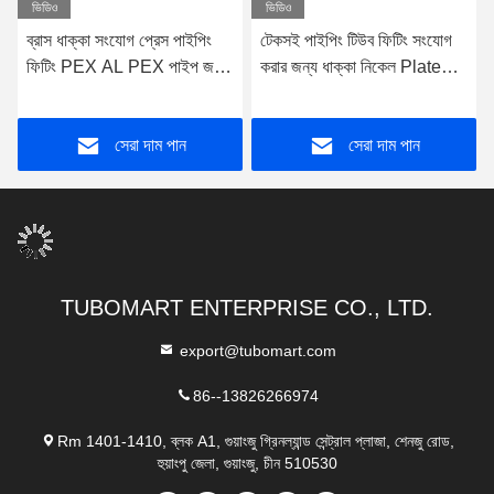
ভিডিও
ভিডিও
ব্রাস ধাক্কা সংযোগ প্রেস পাইপিং
টেকসই পাইপিং টিউব ফিটিং সংযোগ
ফিটিং PEX AL PEX পাইপ জন্য
করার জন্য ধাক্কা নিকেল Plated
সীসা মুক্ত
ব্রাস প্রেস ফিটিং
সেরা দাম পান
সেরা দাম পান
TUBOMART ENTERPRISE CO., LTD.
export@tubomart.com
86--13826266974
Rm 1401-1410, ব্লক A1, গুয়াংজু গ্রিনল্যান্ড সেন্ট্রাল প্লাজা, শেনজু রোড,
হুয়াংপু জেলা, গুয়াংজু, চীন 510530