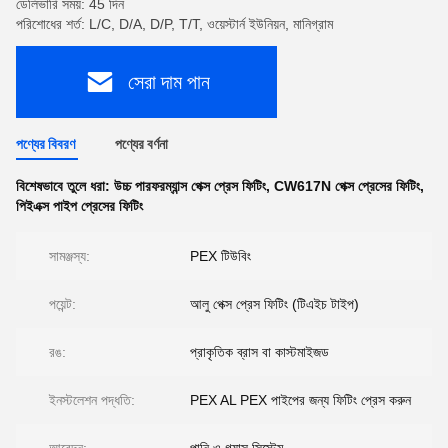
ডেলিভারি সময়: 45 দিন
পরিশোধের শর্ত: L/C, D/A, D/P, T/T, ওয়েস্টার্ন ইউনিয়ন, মানিগ্রাম
সেরা দাম পান
পণ্যের বিবরণ
পণ্যের বর্ণনা
বিশেষভাবে তুলে ধরা:
উচ্চ পারফরম্যান্স পেক্স প্রেস ফিটিং
,
CW617N পেক্স প্রেসের ফিটিং
,
পিইএক্স পাইপ প্রেসের ফিটিং
সামঞ্জস্য:
PEX টিউবিং
পয়েন্ট:
আলু পেক্স প্রেস ফিটিং (টিএইচ টাইপ)
রঙ:
প্রাকৃতিক ব্রাস বা কাস্টমাইজড
ইনস্টলেশন পদ্ধতি:
PEX AL PEX পাইপের জন্য ফিটিং প্রেস করুন