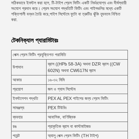
সঠিকভাবে ইনস্টল করা হলে, টি-টাইপ প্রেস ফিটিং একটি নির্ভরযোগ্য এবং দীর্ঘস্থায়ী
সংযোগ প্রদান করে। প্রেস সংযোগ পদ্ধতিটি ফিটিং এবং পাইপগুলির মধ্যে একটি
শক্তিশালী বন্ধন তৈরি করে,পাইপ সিস্টেমে ফুটো বা ত্রুটির ঝুঁকি ন্যূনতম নিশ্চিত
করা.
টেকনিক্যাল প্যারামিটারঃ
পেক্স প্রেস ফিটিং প্রযুক্তিগত পরামিতি
ব্রাস ((HPb 58-3A) অথবা DZR ব্রাস ((CW
উপাদান
602N) অথবা CW617N ব্রাস
আকার
১৬-৩২ মিমি
প্রয়োগ
জল ও গ্যাস সিস্টেম
ইনস্টলেশন পদ্ধতি
PEX AL PEX পাইপের জন্য প্রেস ফিটিং
সামঞ্জস্য
PEX টিউবিং
ব্যবহার
আবাসিক, বাণিজ্যিক
রঙ
প্রাকৃতিক ব্রাস বা কাস্টমাইজড
পয়েন্ট
অ্যালু পেক্স প্রেস ফিটিং (TH টাইপ)