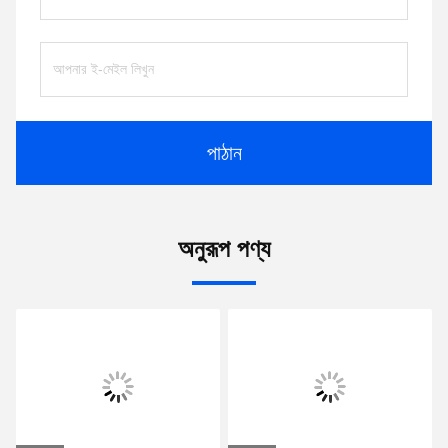
পাঠান
অনুরূপ পণ্য