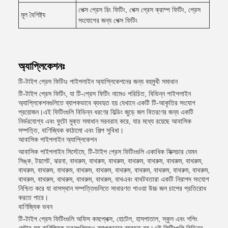
পেক্স প্রেস রিং ফিটিং, পেক্স প্রেস ক্রাম্প ফিটিং, প্রেস
মূল বৈশিষ্ট্য
সংযোগের জন্য পেক্স ফিটিং
অ্যাপ্লিকেশনঃ
টি-টাইপ প্রেস ফিটিংঃ পাইপলাইন অ্যাপ্লিকেশনের জন্য বহুমুখী সমাধান
টি-টাইপ প্রেস ফিটিং, যা টি-প্রেস ফিটিং নামেও পরিচিত, বিভিন্ন পাইপলাইন
অ্যাপ্লিকেশনগুলিতে ব্যাপকভাবে ব্যবহৃত হয় যেখানে একটি টি-আকৃতির সংযোগ
প্রয়োজন।এই ফিটিংগুলি বিভিন্ন ধরণের বিল্ডিং জুড়ে জল বিতরণের জন্য একটি
নির্ভরযোগ্য এবং ফুটো মুক্ত সমাধান সরবরাহ করে, যার মধ্যে রয়েছে আবাসিক
সম্পত্তি, বাণিজ্যিক কাঠামো এবং শিল্প সুবিধা।
আবাসিক পাইপলাইন অ্যাপ্লিকেশন
আবাসিক পাইপলাইন সিস্টেমে, টি-টাইপ প্রেস ফিটিংগুলি একাধিক ফিক্সচার যেমন
সিঙ্ক, টয়লেট, ঝরনা, বাথরুম, বাথরুম, বাথরুম, বাথরুম, বাথরুম, বাথরুম, বাথরুম,
বাথরুম, বাথরুম, বাথরুম, বাথরুম, বাথরুম, বাথরুম, বাথরুম, বাথরুম, বাথরুম, বাথরুম,
বাথরুম, বাথরুম, বাথরুম, বাথরুম, বাথরুম, বাথএবং বাথটবতারা একটি নিরাপদ সংযোগ
নিশ্চিত করে যা বাসস্থান সম্পত্তিগুলিতে সাধারণত পাওয়া উচ্চ জল চাপের প্রতিরোধ
করতে পারে।
বাণিজ্যিক ভবন
টি-টাইপ প্রেস ফিটিংগুলি অফিস কমপ্লেক্স, হোটেল, হাসপাতাল, স্কুল এবং শপিং