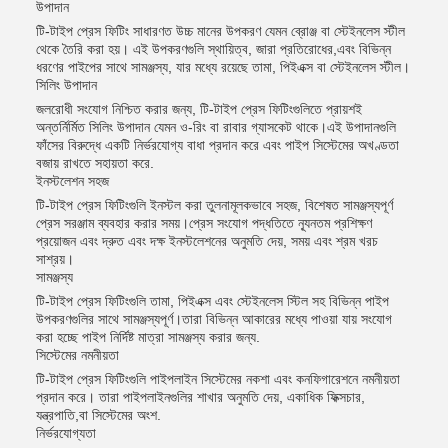
উপাদান
টি-টাইপ প্রেস ফিটিং সাধারণত উচ্চ মানের উপকরণ যেমন ব্রোঞ্জ বা স্টেইনলেস স্টীল
থেকে তৈরি করা হয়। এই উপকরণগুলি স্থায়িত্ব, জারা প্রতিরোধের,এবং বিভিন্ন
ধরণের পাইপের সাথে সামঞ্জস্য, যার মধ্যে রয়েছে তামা, পিইএক্স বা স্টেইনলেস স্টীল।
সিলিং উপাদান
জলরোধী সংযোগ নিশ্চিত করার জন্য, টি-টাইপ প্রেস ফিটিংগুলিতে প্রায়শই
অন্তর্নির্মিত সিলিং উপাদান যেমন ও-রিং বা রাবার গ্যাসকেট থাকে।এই উপাদানগুলি
ফাঁসের বিরুদ্ধে একটি নির্ভরযোগ্য বাধা প্রদান করে এবং পাইপ সিস্টেমের অখণ্ডতা
বজায় রাখতে সহায়তা করে.
ইনস্টলেশন সহজ
টি-টাইপ প্রেস ফিটিংগুলি ইনস্টল করা তুলনামূলকভাবে সহজ, বিশেষত সামঞ্জস্যপূর্ণ
প্রেস সরঞ্জাম ব্যবহার করার সময়।প্রেস সংযোগ পদ্ধতিতে ন্যূনতম প্রশিক্ষণ
প্রয়োজন এবং দ্রুত এবং দক্ষ ইনস্টলেশনের অনুমতি দেয়, সময় এবং শ্রম খরচ
সাশ্রয়।
সামঞ্জস্য
টি-টাইপ প্রেস ফিটিংগুলি তামা, পিইএক্স এবং স্টেইনলেস স্টিল সহ বিভিন্ন পাইপ
উপকরণগুলির সাথে সামঞ্জস্যপূর্ণ।তারা বিভিন্ন আকারের মধ্যে পাওয়া যায় সংযোগ
করা হচ্ছে পাইপ নির্দিষ্ট মাত্রা সামঞ্জস্য করার জন্য.
সিস্টেমের নমনীয়তা
টি-টাইপ প্রেস ফিটিংগুলি পাইপলাইন সিস্টেমের নকশা এবং কনফিগারেশনে নমনীয়তা
প্রদান করে। তারা পাইপলাইনগুলির শাখার অনুমতি দেয়, একাধিক ফিক্সচার,
যন্ত্রপাতি,বা সিস্টেমের অংশ.
নির্ভরযোগ্যতা