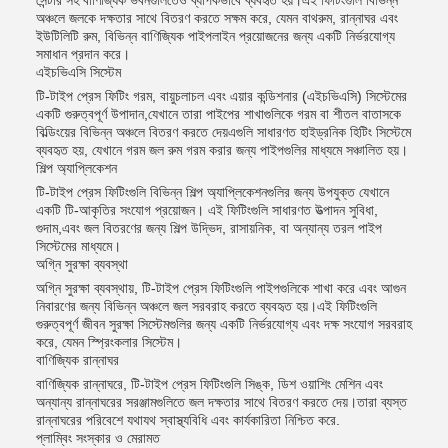
সেন্টার সহ বাণিজ্যিক ভবনগুলিতেও ব্যাপকভাবে ব্যবহৃত হয়।এই ফিটিংগুলি বিভিন্ন
অঞ্চলে জলকে দক্ষতার সাথে বিতরণ করতে সক্ষম করে, যেমন বাথরুম, রান্নাঘর এবং
ইউটিলিটি রুম, বিভিন্ন বাণিজ্যিক পাইপলাইন প্রয়োজনের জন্য একটি নির্ভরযোগ্য
সমাধান প্রদান করে।
এইচভিএসি সিস্টেম
টি-টাইপ প্রেস ফিটিং গরম, বায়ুচলাচল এবং এয়ার কন্ডিশনার (এইচভিএসি) সিস্টেমের
একটি গুরুত্বপূর্ণ উপাদান,যেখানে তারা পাইপের শাখাগুলিকে গরম বা শীতল বাতাসকে
বিল্ডিংয়ের বিভিন্ন অঞ্চলে বিতরণ করতে দেয়এগুলি সাধারণত হাইড্রনিক হিটিং সিস্টেমে
ব্যবহৃত হয়, যেখানে গরম জল রুম গরম করার জন্য পাইপগুলির মাধ্যমে সঞ্চালিত হয়।
শিল্প অ্যাপ্লিকেশন
টি-টাইপ প্রেস ফিটিংগুলি বিভিন্ন শিল্প অ্যাপ্লিকেশনগুলির জন্য উপযুক্ত যেখানে
একটি টি-আকৃতির সংযোগ প্রয়োজন। এই ফিটিংগুলি সাধারণত উত্পাদন সুবিধা,
গুদাম,এবং জল বিতরণের জন্য শিল্প উদ্ভিদ, রাসায়নিক, বা অন্যান্য তরল পাইপ
সিস্টেমের মাধ্যমে।
অগ্নি সুরক্ষা ব্যবস্থা
অগ্নি সুরক্ষা ব্যবস্থায়, টি-টাইপ প্রেস ফিটিংগুলি পাইপগুলিকে শাখা করে এবং আগুন
নিবারণের জন্য বিভিন্ন অঞ্চলে জল সরবরাহ করতে ব্যবহৃত হয়।এই ফিটিংগুলি
গুরুত্বপূর্ণ জীবন সুরক্ষা সিস্টেমগুলির জন্য একটি নির্ভরযোগ্য এবং দক্ষ সংযোগ সরবরাহ
করে, যেমন স্প্রিংকলার সিস্টেম।
বাণিজ্যিক রান্নাঘর
বাণিজ্যিক রান্নাঘরে, টি-টাইপ প্রেস ফিটিংগুলি সিঙ্ক, ডিশ ওয়াশিং মেশিন এবং
অন্যান্য রান্নাঘরের সরঞ্জামগুলিতে জল দক্ষতার সাথে বিতরণ করতে দেয়।তারা ব্যস্ত
রান্নাঘরের পরিবেশে যথাযথ স্বাস্থ্যবিধি এবং কার্যকারিতা নিশ্চিত করে.
প্লাম্বিং সংস্কার ও মেরামত