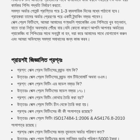
কার্যকর শিপিং পদ্ধতি নির্ধারণ করতে.
সমস্ত অর্ডার পেমেন্ট প্রাপ্তির পরে 1-3 ব্যবসায়িক দিনের মধ্যে পাঠানো হবে।
গ্রাহকরা তাদের অর্ডার প্রেরণের পরে একটি ট্র্যাকিং নম্বর পাবেন।
পেক্স প্রেস ফিটিংসে, আমরা আমাদের পণ্যগুলি প্যাকেজিং এবং শিপিংয়ে খুব যত্নবান,
যাতে তারা নিখুঁত অবস্থায় পৌঁছে যায়।যদি কোনো কারণে আপনি আপনার অর্ডারের
প্যাকেজিং বা শিপিংয়ের সাথে সন্তুষ্ট না হন, দয়া করে আমাদের সাথে যোগাযোগ করুন
এবং আমরা অবিলম্বে সমস্যা সমাধানের জন্য কাজ করব।
প্রায়শই জিজ্ঞাসিত প্রশ্নঃ
প্রশ্ন: পেক্স প্রেস ফিটিংসের ব্র্যান্ড নাম কি?
উত্তরঃ পেক্স প্রেস ফিটিংসের ব্র্যান্ড নাম টিউবোমার্ট অথবা ওএম।
প্রশ্ন: পেক্স প্রেস ফিটিং এর মডেল নম্বর কি?
উত্তরঃ পেক্স প্রেস ফিটিংসের মডেল নম্বর ১৭১।
প্রশ্ন: পেক্স প্রেস ফিটিং কোথায় তৈরি করা হয়?
উত্তরঃ পেক্স প্রেস ফিটিং চীন থেকে তৈরি করা হয়।
প্রশ্নঃ পেক্স প্রেস ফিটিংসের কী কী শংসাপত্র রয়েছে?
উত্তরঃ পেক্স প্রেস ফিটিং ISO17484-1:2006 & AS4176.8-2010
শংসাপত্র রয়েছে।
প্রশ্নঃ পেক্স প্রেস ফিটিংসের জন্য ন্যূনতম অর্ডার পরিমাণ কত?
উত্তরঃ পেক্স প্রেস ফিটিংয়ের জন্য সর্বনিম্ন অর্ডার পরিমাণ 5000 টুকরা।