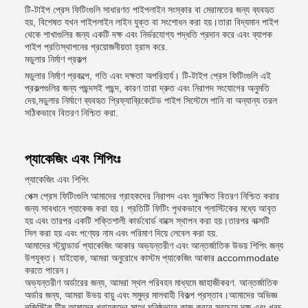
টি-টাইপ প্রেস ফিটিংগুলি সাধারণত পাইপলাইন সংস্কার বা মেরামতের জন্য ব্যবহৃত
হয়, বিশেষত যখন পাইপলাইন লাইন যুক্ত বা সংশোধন করা হয়।তারা বিদ্যমান পাইপ
থেকে শাখাগুলির জন্য একটি দক্ষ এবং নির্ভরযোগ্য পদ্ধতি প্রদান করে এবং ব্যাপক
পাইপ প্রতিস্থাপনের প্রয়োজনীয়তা হ্রাস করে.
মডুলার নির্মাণ প্রকল্প
মডুলার নির্মাণ প্রকল্পে, গতি এবং দক্ষতা অপরিহার্য। টি-টাইপ প্রেস ফিটিংগুলি এই
প্রকল্পগুলির জন্য পছন্দসই পছন্দ, কারণ তারা দ্রুত এবং নিরাপদ সংযোগের অনুমতি
দেয়,মডুলার নির্মাণে ব্যবহৃত প্রিফ্যাব্রিকেটেড পাইপ সিস্টেমে পানি বা অন্যান্য তরল
সঠিকভাবে বিতরণ নিশ্চিত করা.
প্যাকেজিং এবং শিপিংঃ
প্যাকেজিং এবং শিপিং
পেক্স প্রেস ফিটিংগুলি আমাদের গ্রাহকদের নিরাপদ এবং সুরক্ষিত বিতরণ নিশ্চিত করার
জন্য সাবধানে প্যাকেজ করা হয়। প্রতিটি ফিটিং পৃথকভাবে প্লাস্টিকের মধ্যে আবৃত
হয় এবং তারপর একটি শক্তিশালী কার্ডবোর্ড বাক্সে স্থাপন করা হয়।তারপর বাক্সটি
সিল করা হয় এবং পণ্যের নাম এবং পরিমাণ দিয়ে লেবেল করা হয়.
আমাদের স্ট্যান্ডার্ড প্যাকেজিং আকার অভ্যন্তরীণ এবং আন্তর্জাতিক উভয় শিপিং জন্য
উপযুক্ত। যাইহোক, আমরা অনুরোধে কাস্টম প্যাকেজিং আকার accommodate
করতে পারেন।
অভ্যন্তরীণ অর্ডারের জন্য, আমরা স্থল পরিবহন মাধ্যমে জাহাজীকরণ. আন্তর্জাতিক
অর্ডার জন্য, আমরা উভয় বায়ু এবং সমুদ্র মালবাহী বিকল্প প্রস্তাব।আমাদের অভিজ্ঞ
লজিস্টিক টিম আমাদের গ্রাহকদের সাথে ঘনিষ্ঠভাবে কাজ করবে সবচেয়ে দক্ষ এবং খরচ