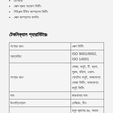
বৈশিষ্ট্যঃ
পেক্স দ্রুত সংযোগ ফিটিং
পিইএক্স টিউব কম্প্রেশন ফিটিং
পেক্স কম্প্রেশন কপলিং
টেকনিক্যাল প্যারামিটারঃ
পণ্যের ধরন
পেক্স ফিটিং
ISO 9001/9002,
প্রত্যয়িত
ISO 14001
সোজা, কনুই, টি, ক্রস,
পুরুষ, মহিলা, ওয়াল-
পণ্যের ধরন
প্লেটেড কনুই, ভাঙ্গযোগ্য
সোজা ফিটিং, ভাঙ্গযোগ্য
কনুই ফিটিং
দাম
কারখানার দাম
উৎপত্তিস্থল
চেজিয়াং, চীন
হলুদ ব্রাসের রঙ, অথবা