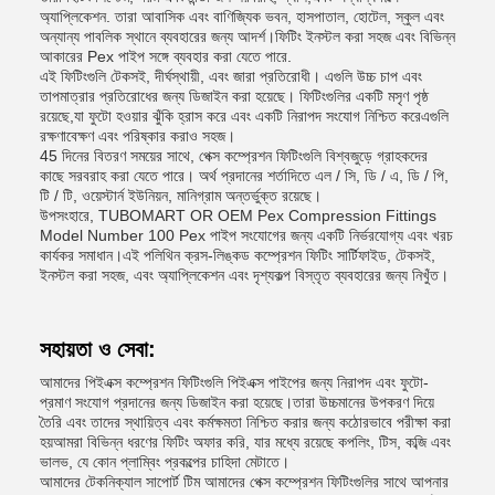
অ্যাপ্লিকেশন. তারা আবাসিক এবং বাণিজ্যিক ভবন, হাসপাতাল, হোটেল, স্কুল এবং
অন্যান্য পাবলিক স্থানে ব্যবহারের জন্য আদর্শ।ফিটিং ইনস্টল করা সহজ এবং বিভিন্ন
আকারের Pex পাইপ সঙ্গে ব্যবহার করা যেতে পারে.
এই ফিটিংগুলি টেকসই, দীর্ঘস্থায়ী, এবং জারা প্রতিরোধী। এগুলি উচ্চ চাপ এবং
তাপমাত্রার প্রতিরোধের জন্য ডিজাইন করা হয়েছে। ফিটিংগুলির একটি মসৃণ পৃষ্ঠ
রয়েছে,যা ফুটো হওয়ার ঝুঁকি হ্রাস করে এবং একটি নিরাপদ সংযোগ নিশ্চিত করেএগুলি
রক্ষণাবেক্ষণ এবং পরিষ্কার করাও সহজ।
45 দিনের বিতরণ সময়ের সাথে, পেক্স কম্প্রেশন ফিটিংগুলি বিশ্বজুড়ে গ্রাহকদের
কাছে সরবরাহ করা যেতে পারে। অর্থ প্রদানের শর্তাদিতে এল / সি, ডি / এ, ডি / পি,
টি / টি, ওয়েস্টার্ন ইউনিয়ন, মানিগ্রাম অন্তর্ভুক্ত রয়েছে।
উপসংহারে, TUBOMART OR OEM Pex Compression Fittings
Model Number 100 Pex পাইপ সংযোগের জন্য একটি নির্ভরযোগ্য এবং খরচ
কার্যকর সমাধান।এই পলিথিন ক্রস-লিঙ্কড কম্প্রেশন ফিটিং সার্টিফাইড, টেকসই,
ইনস্টল করা সহজ, এবং অ্যাপ্লিকেশন এবং দৃশ্যকল্প বিস্তৃত ব্যবহারের জন্য নিখুঁত।
সহায়তা ও সেবা:
আমাদের পিইএক্স কম্প্রেশন ফিটিংগুলি পিইএক্স পাইপের জন্য নিরাপদ এবং ফুটো-
প্রমাণ সংযোগ প্রদানের জন্য ডিজাইন করা হয়েছে।তারা উচ্চমানের উপকরণ দিয়ে
তৈরি এবং তাদের স্থায়িত্ব এবং কর্মক্ষমতা নিশ্চিত করার জন্য কঠোরভাবে পরীক্ষা করা
হয়আমরা বিভিন্ন ধরণের ফিটিং অফার করি, যার মধ্যে রয়েছে কপলিং, টিস, কব্জি এবং
ভালভ, যে কোন প্লাম্বিং প্রকল্পের চাহিদা মেটাতে।
আমাদের টেকনিক্যাল সাপোর্ট টিম আমাদের পেক্স কম্প্রেশন ফিটিংগুলির সাথে আপনার