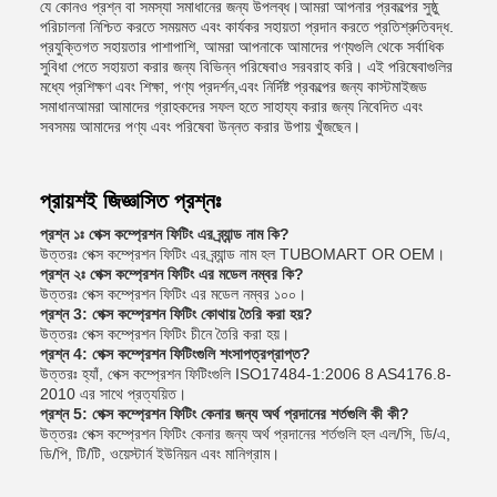
যে কোনও প্রশ্ন বা সমস্যা সমাধানের জন্য উপলব্ধ।আমরা আপনার প্রকল্পের সুষ্ঠু
পরিচালনা নিশ্চিত করতে সময়মত এবং কার্যকর সহায়তা প্রদান করতে প্রতিশ্রুতিবদ্ধ.
প্রযুক্তিগত সহায়তার পাশাপাশি, আমরা আপনাকে আমাদের পণ্যগুলি থেকে সর্বাধিক
সুবিধা পেতে সহায়তা করার জন্য বিভিন্ন পরিষেবাও সরবরাহ করি। এই পরিষেবাগুলির
মধ্যে প্রশিক্ষণ এবং শিক্ষা, পণ্য প্রদর্শন,এবং নির্দিষ্ট প্রকল্পের জন্য কাস্টমাইজড
সমাধানআমরা আমাদের গ্রাহকদের সফল হতে সাহায্য করার জন্য নিবেদিত এবং
সবসময় আমাদের পণ্য এবং পরিষেবা উন্নত করার উপায় খুঁজছেন।
প্রায়শই জিজ্ঞাসিত প্রশ্নঃ
প্রশ্ন ১ঃ পেক্স কম্প্রেশন ফিটিং এর ব্র্যান্ড নাম কি?
উত্তরঃ পেক্স কম্প্রেশন ফিটিং এর ব্র্যান্ড নাম হল TUBOMART OR OEM।
প্রশ্ন ২ঃ পেক্স কম্প্রেশন ফিটিং এর মডেল নম্বর কি?
উত্তরঃ পেক্স কম্প্রেশন ফিটিং এর মডেল নম্বর ১০০।
প্রশ্ন 3: পেক্স কম্প্রেশন ফিটিং কোথায় তৈরি করা হয়?
উত্তরঃ পেক্স কম্প্রেশন ফিটিং চীনে তৈরি করা হয়।
প্রশ্ন 4: পেক্স কম্প্রেশন ফিটিংগুলি শংসাপত্রপ্রাপ্ত?
উত্তরঃ হ্যাঁ, পেক্স কম্প্রেশন ফিটিংগুলি ISO17484-1:2006 8 AS4176.8-
2010 এর সাথে প্রত্যয়িত।
প্রশ্ন 5: পেক্স কম্প্রেশন ফিটিং কেনার জন্য অর্থ প্রদানের শর্তগুলি কী কী?
উত্তরঃ পেক্স কম্প্রেশন ফিটিং কেনার জন্য অর্থ প্রদানের শর্তগুলি হল এল/সি, ডি/এ,
ডি/পি, টি/টি, ওয়েস্টার্ন ইউনিয়ন এবং মানিগ্রাম।