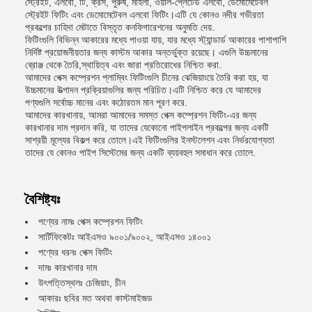
স্ট্রেইট, এলবো, টি, ক্রস, পুরুষ, মহিলা, ওয়াল-প্লেটেড এলবো, ডেমোমেটেবল
স্ট্রেইট ফিটিং এবং ডেমোমেটেবল এলবো ফিটিং।এটি যে কোনও নদীর গভীরতা
প্রকল্পের চাহিদা মেটাতে বিস্তৃত কনফিগারেশনের অনুমতি দেয়.
ফিটিংগুলি বিভিন্ন আকারের মধ্যে পাওয়া যায়, যার মধ্যে স্ট্যান্ডার্ড আকারের পাশাপাশি
নির্দিষ্ট প্রয়োজনীয়তার জন্য কাস্টম আকার অন্তর্ভুক্ত রয়েছে। এগুলি উচ্চমানের
ব্রোঞ্জ থেকে তৈরি,স্থায়িত্ব এবং জারা প্রতিরোধের নিশ্চিত করা.
আমাদের পেক্স কম্প্রেশন প্লাম্বিং ফিটিংগুলি চীনের ঝেজিয়াংয়ে তৈরি করা হয়, যা
উচ্চমানের উত্পাদন প্রক্রিয়াগুলির জন্য পরিচিত।এটি নিশ্চিত করে যে আমাদের
পণ্যগুলি সর্বোচ্চ মানের এবং কঠোরতম মান পূরণ করে.
আমাদের কারখানায়, আমরা আমাদের সমস্ত পেক্স কম্প্রেশন ফিটিং-এর জন্য
কারখানার দাম প্রদান করি, যা তাদের যেকোনো পাইপলাইন প্রকল্পের জন্য একটি
সাশ্রয়ী মূল্যের বিকল্প করে তোলে।এই ফিটিংগুলির ইনস্টলেশন এবং নির্ভরযোগ্যতা
তাদের যে কোনও পাইপ সিস্টেমের জন্য একটি ব্যয়বহুল সমাধান করে তোলে.
বৈশিষ্ট্যঃ
পণ্যের নামঃ পেক্স কম্প্রেশন ফিটিং
সার্টিফিকেটঃ আইএসও ৯০০১/৯০০২, আইএসও ১৪০০১
পণ্যের ধরনঃ পেক্স ফিটিং
দামঃ কারখানার দাম
উৎপত্তিস্থলঃ চেজিয়াং, চীন
আকারঃ ছবির মত অথবা কাস্টমাইজড