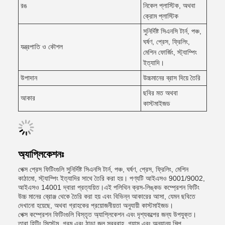
রঙ
নিকেল প্লাস্টিক, অথবা
ক্রোম প্লাস্টিক
সুনির্দিষ্ট সিএনসি টার্ন, পঞ্চ,
ঘর্ষণ, প্রেস, ফ্রিলিং,
যন্ত্রপাতি ও কৌশল
মেশিন ফোর্জিং, স্ট্যাম্পিং
ইত্যাদি।
উপাদান
উচ্চমানের ব্রাস দিয়ে তৈরি
ছবির মত অথবা
আকার
কাস্টমাইজড
অ্যাপ্লিকেশনঃ
পেক্স প্রেস ফিটিংগুলি সুনির্দিষ্ট সিএনসি টার্ন, পঞ্চ, ঘর্ষণ, প্রেস, ফ্রিলিং, মেশিন
কাঠামো, স্ট্যাম্পিং ইত্যাদির সাথে তৈরি করা হয়। পণ্যটি আইএসও 9001/9002,
আইএসও 14001 দ্বারা প্রত্যয়িত।এই পলিথিন ক্রস-লিঙ্কড কম্প্রেশন ফিটিং
উচ্চ মানের ব্রোঞ্জ থেকে তৈরি করা হয় এবং বিভিন্ন আকারের আসা, যেমন ছবিতে
দেখানো হয়েছে, অথবা গ্রাহকের প্রয়োজনীয়তা অনুযায়ী কাস্টমাইজড।
পেক্স কম্প্রেশন ফিটিংগুলি বিস্তৃত অ্যাপ্লিকেশন এবং দৃশ্যকল্পের জন্য উপযুক্ত।
তারা হিটিং সিস্টেম, গরম এবং ঠান্ডা জল সরবরাহ, গ্যাস,এবং অন্যান্য শিল্প