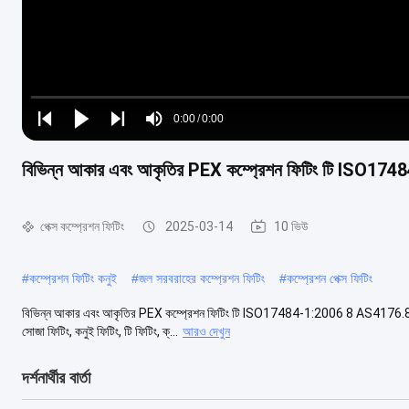
Loaded
:
0%
0:00
/
0:00
Play
Play
Play
Mute
Current
Duration
next
next
বিভিন্ন আকার এবং আকৃতির PEX কম্প্রেশন ফিটিং টি ISO
Time
পেক্স কম্প্রেশন ফিটিং
2025-03-14
10 ভিউ
#
কম্প্রেশন ফিটিং কনুই
#
জল সরবরাহের কম্প্রেশন ফিটিং
#
কম্প্রেশন পেক্স ফিটিং
বিভিন্ন আকার এবং আকৃতির PEX কম্প্রেশন ফিটিং টি ISO17484-1:2006 8 AS4176.8-2010 কার
সোজা ফিটিং, কনুই ফিটিং, টি ফিটিং, ক্...
আরও দেখুন
দর্শনার্থীর বার্তা