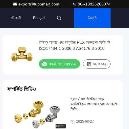
export@tubomart.com
86--13826266974
ঘটনাবলী
উদ্ধৃতি
Bengali
বিভিন্ন আকার এবং আকৃতির PEX কম্প্রেশন ফিটিং টি
ISO17484-1 2006 8 AS4176.8-2010
এখনই যোগাযোগ করুন
আরও জানুন
সম্পর্কিত ভিডিও
গ্যাস / জল সিস্টেমের জন্য
কাস্টমাইজড পেক্স আল পেক্স কম্প্রেশন
ফিটিং
পেক্স কম্প্রেশন ফিটিং
2025-08-27
00:21