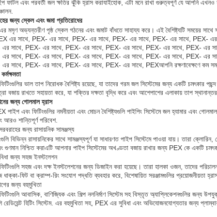
প ফাটল এবং পরবর্তী জল ক্ষতির ঝুঁকি হ্রাস করাযাইহোক, এটা মনে রাখা গুরুত্বপূর্ণ যে আপনি এখন
্চালন.
াহের জন্য স্কেল এবং জমা প্রতিরোধের
 মসৃণ অভ্যন্তরীণ পৃষ্ঠ স্কেল গঠনের এবং জমাট বাঁধতে সাহায্য করে। এই বৈশিষ্ট্যটি সময়ের সাথে স
X এর সাথে, PEX- এর সাথে, PEX- এর সাথে, PEX- এর সাথে, PEX- এর সাথে, PEX- এর
 এর সাথে, PEX- এর সাথে, PEX- এর সাথে, PEX- এর সাথে, PEX- এর সাথে, PEX- এর স
 এর সাথে, PEX- এর সাথে, PEX- এর সাথে, PEX- এর সাথে, PEX- এর সাথে, PEX- এর স
এর সাথে, PEX- এর সাথে, PEX- এর সাথে, PEX- এর সাথে, PEXআপনি রক্ষণাবেক্ষণে কম সময় ব্যয
কর্মক্ষমতা
টিংগুলির ভাল তাপ নিরোধক বৈশিষ্ট্য রয়েছে, যা তাদের গরম জল সিস্টেমের জন্য একটি চমৎকার পছন্
্রা বজায় রাখতে সহায়তা করে, যা শক্তির দক্ষতা বৃদ্ধি করে এবং আশেপাশের এলাকায় তাপ স্থানান্ত
নের জন্য গোলমাল হ্রাস
X পাইপ এবং ফিটিংগুলির নমনীয়তা এবং মোচন বৈশিষ্ট্যগুলি পাইপিং সিস্টেমে জল হ্যামার এবং গোল
 আরও শান্তিপূর্ণ পরিবেশ.
সরবরাহের জন্য রাসায়নিক সামঞ্জস্য
ংগুলি বিভিন্ন রাসায়নিকের সাথে সামঞ্জস্যপূর্ণ যা সাধারণত পাইপ সিস্টেমে পাওয়া যায়। তারা ক্লোর
বং গুণমান নিশ্চিত করাএটি আপনার পাইপ সিস্টেমের অখণ্ডতা বজায় রাখার জন্য PEX কে একটি চমৎ
ুবিধা জন্য সহজ ইনস্টলেশন
টিংগুলি সহজ এবং দক্ষ ইনস্টলেশনের জন্য ডিজাইন করা হয়েছে। তারা হালকা ওজন, তাদের পরিচালনা
ধাক্কা-ফিট বা ক্রাম্প-রিং সংযোগ পদ্ধতি ব্যবহার করে, বিশেষায়িত সরঞ্জামগুলির প্রয়োজনীয়তা হ
োগের জন্য বহুমুখিতা
িংগুলি আবাসিক, বাণিজ্যিক এবং শিল্প নলনির্মাণ সিস্টেম সহ বিস্তৃত অ্যাপ্লিকেশনগুলির জন্য উপয
ি রেডিয়েন্ট হিটিং সিস্টেম. এর বহুমুখিতা সহ, PEX এর সুবিধা এবং অভিযোজনযোগ্যতার জন্য প্লাম্বা