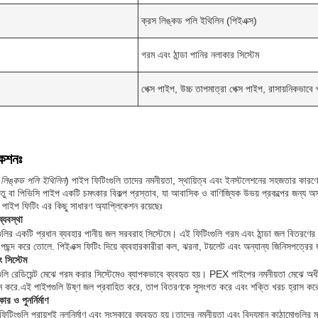
ক্রস লিঙ্কড পলি ইথিলিন (পিইএক্স)
গরম এবং ঠান্ডা পানির নলাকার সিস্টেম
পেক্স পাইপ, উচ্চ তাপমাত্রা পেক্স পাইপ, রাসায়নিকভাবে
কেশনঃ
 লিঙ্কড পলি ইথিলিন
) পাইপ ফিটিংগুলি তাদের নমনীয়তা, স্থায়িত্ব এবং ইনস্টলেশনের সহজতার কারণে
ু বা পিভিসি পাইপ একটি চমৎকার বিকল্প প্রস্তাব, যা আবাসিক ও বাণিজ্যিক উভয় প্রকল্পের জন্য অস
াইপ ফিটিং এর কিছু সাধারণ অ্যাপ্লিকেশন রয়েছেঃ
্যবস্থা
লির একটি প্রধান ব্যবহার পানীয় জল সরবরাহ সিস্টেমে। এই ফিটিংগুলি গরম এবং ঠান্ডা জল বিতরণের
ী পছন্দ করে তোলে. পিইএক্স ফিটিং দিয়ে ব্যবহারকারীরা কল, ঝরনা, টয়লেট এবং অন্যান্য জিনিসপত্
িং সিস্টেম
লি রেডিয়েন্ট মেঝে গরম করার সিস্টেমেও ব্যাপকভাবে ব্যবহৃত হয়। PEX পাইপের নমনীয়তা মেঝে অ
ান করে.এই পাইপগুলি উষ্ণ জল প্রবাহিত করে, তাপ বিতরণকে সুসংগত করে এবং শক্তি খরচ হ্রাস ক
ার ও পুনর্নির্মাণ
িংগুলি প্রায়শই নলনির্মাণ এবং সংস্কারে ব্যবহৃত হয়।তাদের নমনীয়তা এবং বিদ্যমান কাঠামোগুলি