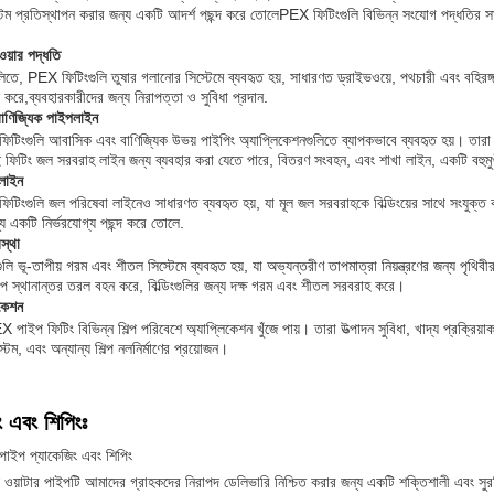
্টেম প্রতিস্থাপন করার জন্য একটি আদর্শ পছন্দ করে তোলেPEX ফিটিংগুলি বিভিন্ন সংযোগ পদ্ধতির সাথেও
ওয়ার পদ্ধতি
িতে, PEX ফিটিংগুলি তুষার গলানোর সিস্টেমে ব্যবহৃত হয়, সাধারণত ড্রাইভওয়ে, পথচারী এবং বহিরঙ
রে,ব্যবহারকারীদের জন্য নিরাপত্তা ও সুবিধা প্রদান.
াণিজ্যিক পাইপলাইন
িংগুলি আবাসিক এবং বাণিজ্যিক উভয় পাইপিং অ্যাপ্লিকেশনগুলিতে ব্যাপকভাবে ব্যবহৃত হয়। তারা একক
ফিটিং জল সরবরাহ লাইন জন্য ব্যবহার করা যেতে পারে, বিতরণ সংবহন, এবং শাখা লাইন, একটি বহুমুখ
লাইন
িংগুলি জল পরিষেবা লাইনেও সাধারণত ব্যবহৃত হয়, যা মূল জল সরবরাহকে বিল্ডিংয়ের সাথে সংযুক্ত ক
য একটি নির্ভরযোগ্য পছন্দ করে তোলে.
বস্থা
ি ভূ-তাপীয় গরম এবং শীতল সিস্টেমে ব্যবহৃত হয়, যা অভ্যন্তরীণ তাপমাত্রা নিয়ন্ত্রণের জন্য পৃথিব
প স্থানান্তর তরল বহন করে, বিল্ডিংগুলির জন্য দক্ষ গরম এবং শীতল সরবরাহ করে।
িকেশন
পাইপ ফিটিং বিভিন্ন শিল্প পরিবেশে অ্যাপ্লিকেশন খুঁজে পায়। তারা উত্পাদন সুবিধা, খাদ্য প্রক্রিয়া
টেম, এবং অন্যান্য শিল্প নলনির্মাণের প্রয়োজন।
ং এবং শিপিংঃ
র পাইপ প্যাকেজিং এবং শিপিং
 ওয়াটার পাইপটি আমাদের গ্রাহকদের নিরাপদ ডেলিভারি নিশ্চিত করার জন্য একটি শক্তিশালী এবং সুর