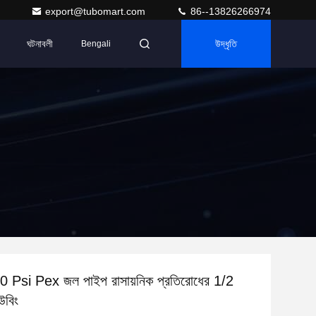
export@tubomart.com
86--13826266974
ঘটনাবলী
উদ্ধৃতি
Bengali
60 Psi Pex জল পাইপ রাসায়নিক প্রতিরোধের 1/2
উবিং