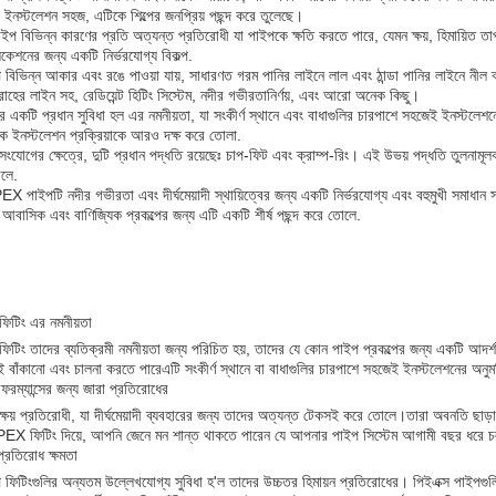
 ইনস্টলেশন সহজ, এটিকে শিল্পের জনপ্রিয় পছন্দ করে তুলেছে।
প বিভিন্ন কারণের প্রতি অত্যন্ত প্রতিরোধী যা পাইপকে ক্ষতি করতে পারে, যেমন ক্ষয়, হিমায়িত ত
িকেশনের জন্য একটি নির্ভরযোগ্য বিকল্প.
 বিভিন্ন আকার এবং রঙে পাওয়া যায়, সাধারণত গরম পানির লাইনে লাল এবং ঠান্ডা পানির লাইনে নীল ব্
াহের লাইন সহ, রেডিয়েন্ট হিটিং সিস্টেম, নদীর গভীরতানির্ণয়, এবং আরো অনেক কিছু।
কটি প্রধান সুবিধা হল এর নমনীয়তা, যা সংকীর্ণ স্থানে এবং বাধাগুলির চারপাশে সহজেই ইনস্টলেশনের
ক ইনস্টলেশন প্রক্রিয়াকে আরও দক্ষ করে তোলা.
োগের ক্ষেত্রে, দুটি প্রধান পদ্ধতি রয়েছেঃ চাপ-ফিট এবং ক্রাম্প-রিং। এই উভয় পদ্ধতি তুলনামূল
োলে.
X পাইপটি নদীর গভীরতা এবং দীর্ঘমেয়াদী স্থায়িত্বের জন্য একটি নির্ভরযোগ্য এবং বহুমুখী সমাধা
আবাসিক এবং বাণিজ্যিক প্রকল্পের জন্য এটি একটি শীর্ষ পছন্দ করে তোলে.
িটিং এর নমনীয়তা
টিং তাদের ব্যতিক্রমী নমনীয়তা জন্য পরিচিত হয়, তাদের যে কোন পাইপ প্রকল্পের জন্য একটি আদর্
 বাঁকানো এবং চালনা করতে পারেএটি সংকীর্ণ স্থানে বা বাধাগুলির চারপাশে সহজেই ইনস্টলেশনের অনুমতি
পারফরম্যান্সের জন্য জারা প্রতিরোধের
ষয় প্রতিরোধী, যা দীর্ঘমেয়াদী ব্যবহারের জন্য তাদের অত্যন্ত টেকসই করে তোলে।তারা অবনতি ছাড়া জ
EX ফিটিং দিয়ে, আপনি জেনে মন শান্ত থাকতে পারেন যে আপনার পাইপ সিস্টেম আগামী বছর ধরে 
্রতিরোধ ক্ষমতা
 ফিটিংগুলির অন্যতম উল্লেখযোগ্য সুবিধা হ'ল তাদের উচ্চতর হিমায়ন প্রতিরোধের। পিইএক্স পাইপগুলি 