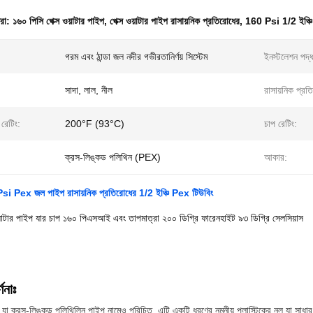
ধরা:
১৬০ পিসি পেক্স ওয়াটার পাইপ
,
পেক্স ওয়াটার পাইপ রাসায়নিক প্রতিরোধের
,
160 Psi 1/2 ইঞ্চি
গরম এবং ঠান্ডা জল নদীর গভীরতানির্ণয় সিস্টেম
ইনস্টলেশন পদ্
সাদা, লাল, নীল
রাসায়নিক প্রত
 রেটিং:
200°F (93°C)
চাপ রেটিং:
ক্রস-লিঙ্কড পলিথিন (PEX)
আকার:
Psi Pex জল পাইপ রাসায়নিক প্রতিরোধের 1/2 ইঞ্চি Pex টিউবিং
 ওয়াটার পাইপ যার চাপ ১৬০ পিএসআই এবং তাপমাত্রা ২০০ ডিগ্রি ফারেনহাইট ৯৩ ডিগ্রি সেলসিয়াস
ণনাঃ
 ক্রস-লিঙ্কড পলিথিলিন পাইপ নামেও পরিচিত, এটি একটি ধরণের নমনীয় প্লাস্টিকের নল যা সাধারণত প