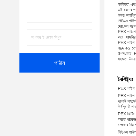
নমনীয়তা,এবং
এই ধরণের পাই
উভয় অ্যাপ্ল
পিইএক্স পাইপ
দেয়,জল সরবর
PEX পাইপের এ
করে।সামগ্রি
PEX পাইপ সংয
পছন্দ করে ত
উপসংহারে, PE
সহজতা উভয় 
পাঠান
বৈশিষ্ট্যঃ
PEX পাইপ ফ
PEX পাইপ ফি
ছাড়াই সহজেই
দীর্ঘস্থায়ী 
PEX ফিটিং ক্
করতে পারেনP
চমৎকার হিম প
পিইএক্স পাইপ