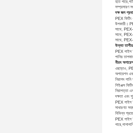
হতে পারে,পাই
সম্প্রসারণ সঞ
দক্ষ জল প্রব
PEX ফিটিং এর
উপকারী। PE
সাথে, PEX-
সাথে, PEX-
সাথে, PEX- 
উন্নত তাপীয় 
PEX পাইপ ফি
পানির তাপমাত
নীরব অপারেশ
এছাড়াও, PE
অপারেশন এবং
নিরাপদ পানি 
পিইএক্স ফিটি
নিরাপত্তা এ
দক্ষতা এবং স
PEX পাইপ ফি
সাধারণত সহজ 
বিভিন্ন প্রয়
PEX পাইপ ফিট
পারে,পাশাপাশ