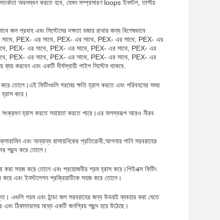
ও সতর্কতা অবলম্বন করতে হবে, যেমন সম্প্রসারণ loops ইনস্টল, তাপীয়
াথে জল প্রবাহ এবং সিস্টেমের দক্ষতা বজায় রাখার জন্য বিশেষভাবে
 সাথে, PEX- এর সাথে, PEX- এর সাথে, PEX- এর সাথে, PEX- এর
াথে, PEX- এর সাথে, PEX- এর সাথে, PEX- এর সাথে, PEX- এর
াথে, PEX- এর সাথে, PEX- এর সাথে, PEX- এর সাথে, PEX- এর
় করবেন এবং একটি দীর্ঘস্থায়ী পাইপ সিস্টেম থাকবে.
দ করে তোলে।এই ফিটিংগুলি গরমের ক্ষতি হ্রাস করতে এবং পরিবহনের সময়
র হ্রাস করে।
মাল সংক্রমণ হ্রাস করতে সহায়তা করতে পারে।এর ফলস্বরূপ আরও নীরব
িন, ক্লোরামিন এবং অন্যান্য রাসায়নিকের প্রতিরোধী,আপনার পানি সরবরাহের
কার পছন্দ করে তোলে।
 করা সহজ করে তোলে এবং প্রয়োজনীয় শ্রম হ্রাস করে।পিইএক্স ফিটিং
্রাস করে এবং ইনস্টলেশন প্রক্রিয়াটিকে সহজ করে তোলে।
ুক্ত। এগুলি গরম এবং ঠান্ডা জল সরবরাহের জন্য উভয়ই ব্যবহার করা যেতে
র এবং ঠিকাদারদের মধ্যে একটি জনপ্রিয় পছন্দ হয়ে উঠেছে।