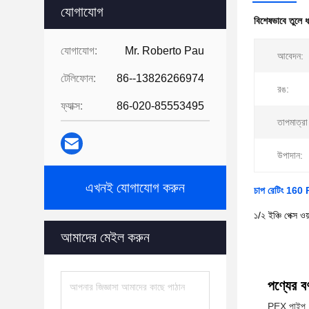
যোগাযোগ
বিশেষভাবে তুলে 
যোগাযোগ:
Mr. Roberto Pau
আবেদন:
টেলিফোন:
86--13826266974
রঙ:
ফ্যাক্স:
86-020-85553495
তাপমাত্রা
উপাদান:
এখনই যোগাযোগ করুন
চাপ রেটিং 160 
১/২ ইঞ্চি পেক্স
আমাদের মেইল করুন
পণ্যের বর্
PEX পাইপ, যা