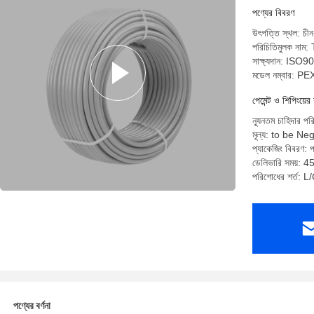
পণ্যের বিবরণ
উৎপত্তি স্থল: চীন
পরিচিতিমুলক 
সাক্ষ্যদান: ISO9
মডেল নম্বার: PE
পেমেন্ট ও শিপিংয়ের 
ন্যূনতম চাহিদার প
মূল্য: to be Ne
প্যাকেজিং বিবরণ: প
ডেলিভারি সময়: 45
পরিশোধের শর্ত: L/C
পণ্যের বর্ণনা