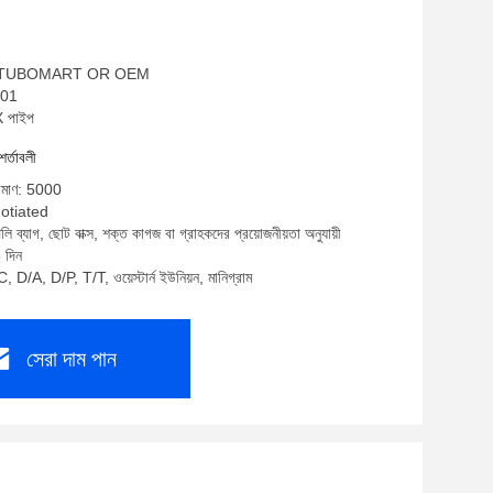
নাম: TUBOMART OR OEM
001
X পাইপ
শর্তাবলী
রিমাণ: 5000
gotiated
লি ব্যাগ, ছোট বাক্স, শক্ত কাগজ বা গ্রাহকদের প্রয়োজনীয়তা অনুযায়ী
 দিন
, D/A, D/P, T/T, ওয়েস্টার্ন ইউনিয়ন, মানিগ্রাম
সেরা দাম পান