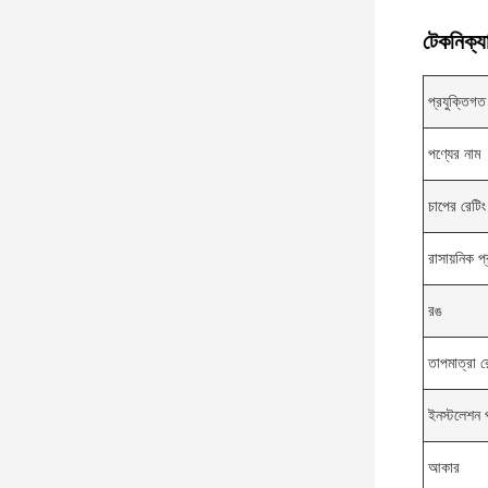
টেকনিক্যা
প্রযুক্তিগত
পণ্যের নাম
চাপের রেটিং
রাসায়নিক প
রঙ
তাপমাত্রা র
ইনস্টলেশন 
আকার