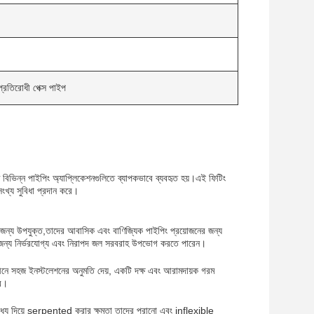
 প্রতিরোধী পেক্স পাইপ
 বিভিন্ন পাইপিং অ্যাপ্লিকেশনগুলিতে ব্যাপকভাবে ব্যবহৃত হয়।এই ফিটিং
ংখ্য সুবিধা প্রদান করে।
 জন্য উপযুক্ত,তাদের আবাসিক এবং বাণিজ্যিক পাইপিং প্রয়োজনের জন্য
রের জন্য নির্ভরযোগ্য এবং নিরাপদ জল সরবরাহ উপভোগ করতে পারেন।
ধীনে সহজ ইনস্টলেশনের অনুমতি দেয়, একটি দক্ষ এবং আরামদায়ক গরম
রে।
র মধ্য দিয়ে serpented করার ক্ষমতা তাদের পুরানো এবং inflexible