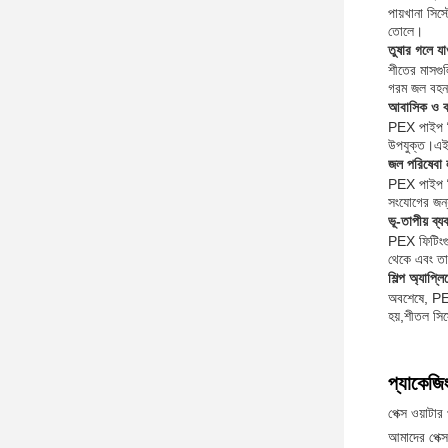
পায়খানা সিস
তোলে।
তুষার গলে যা
শীতের মাসগুল
গরম জল বহন ক
আবাসিক ও ব
PEX পাইপ ফিট
উপযুক্ত।এই 
জল পরিষেবা 
PEX পাইপ ফিট
সংযোগের জন্
ভূ-তাপীয় ব্য
PEX ফিটিংগুল
থেকে এবং তা
শিল্প অ্যাপ্ল
অবশেষে, PEX 
হয়,শীতল সিস্
প্যাকেজি
পেক্স ওয়াটা
আমাদের পেক্স