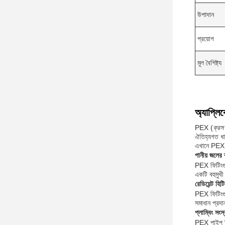
উপাদান
প্রয়োগ
মূল বৈশিষ্ট্য
অ্যাপ্লি
PEX (
ক্রস
ঐতিহ্যগত ধাত
এখানে PEX প
পানীয় জলের ব
PEX ফিটিংগু
একটি বহুমুখ
রেডিয়েন্ট হিট
PEX ফিটিংগু
সমাধান প্রদ
প্লাম্বিং সংস্ক
PEX পাইপ ফিট