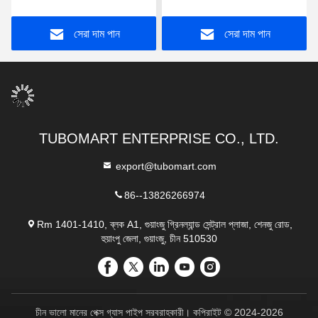
সংযোগ করতে চাপুন
সেরা দাম পান
সেরা দাম পান
TUBOMART ENTERPRISE CO., LTD.
export@tubomart.com
86--13826266974
Rm 1401-1410, ব্লক A1, গুয়াংজু গ্রিনল্যান্ড সেন্ট্রাল প্লাজা, শেনজু রোড,
হুয়াংপু জেলা, গুয়াংজু, চীন 510530
চীন ভালো মানের পেক্স গ্যাস পাইপ সরবরাহকারী। কপিরাইট © 2024-2026