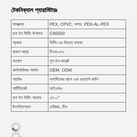
টেকনিক্যাল প্যারামিটারঃ
সামঞ্জস্য
PEX, CPVC, কপার, PEX-AL-PEX
চাপ ইন ফিটিং উপাদান
C46500
প্রকার
ফিটিং-এর ভিতরে ধাক্কা
মডেল নম্বর
টিএম-৩৭০
সংযোগ
পুশ-ইন-কানেক্ট
কাস্টমাইজড সমর্থন
OEM, ODM
প্যাকিং
প্লাস্টিকের ব্যাগ এবং রপ্তানি কার্টন
সার্টিফিকেট
আইএসও
চাপ ইন ফিটিং আকার
১/২-১"
উৎপত্তিস্থল
চেজিয়াং, চীন