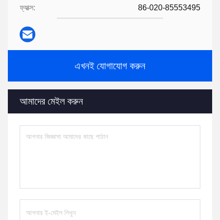
ফ্যাক্স:
86-020-85553495
এখনই যোগাযোগ করুন
আমাদের মেইল করুন