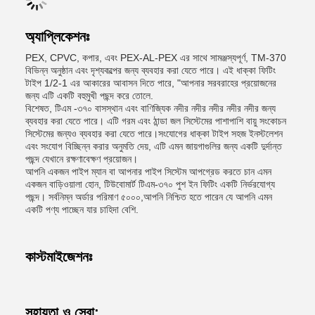
অ্যাপ্লিকেশনঃ
PEX, CPVC, কপার, এবং PEX-AL-PEX এর সাথে সামঞ্জস্যপূর্ণ, TM-370
বিভিন্ন অনুষ্ঠান এবং দৃশ্যকল্পের জন্য ব্যবহার করা যেতে পারে। এই ধাক্কা ফিটিং
টাইপ 1/2-1 এর আকারের আবাসন দিতে পারে, "আপনার সরবরাহের প্রয়োজনের
জন্য এটি একটি বহুমুখী পছন্দ করে তোলে.
বিশেষত, টিএম -৩৭০ বাসস্থান এবং বাণিজ্যিক নদীর নদীর নদীর নদীর নদীর জন্য
ব্যবহার করা যেতে পারে। এটি গরম এবং ঠান্ডা জল সিস্টেমের পাশাপাশি বায়ু সংকোচন
সিস্টেমের জন্যও ব্যবহার করা যেতে পারে।সংযোগের ধাক্কা টাইপ সহজ ইনস্টলেশন
এবং সংযোগ বিচ্ছিন্ন করার অনুমতি দেয়, এটি এমন জায়গাগুলির জন্য একটি দুর্দান্ত
পছন্দ যেখানে রক্ষণাবেক্ষণ প্রয়োজন।
আপনি একজন পাইপ ম্যান বা আপনার পাইপ সিস্টেম আপগ্রেড করতে চান এমন
একজন বাড়িওয়ালা হোন, টিউবোমার্ট টিএম-৩৭০ পুশ ইন ফিটিং একটি নির্ভরযোগ্য
পছন্দ। সর্বনিম্ন অর্ডার পরিমাণ ৫০০০,আপনি নিশ্চিত হতে পারেন যে আপনি এমন
একটি পণ্য পাচ্ছেন যার চাহিদা বেশি.
কাস্টমাইজেশনঃ
সহায়তা ও সেবা: