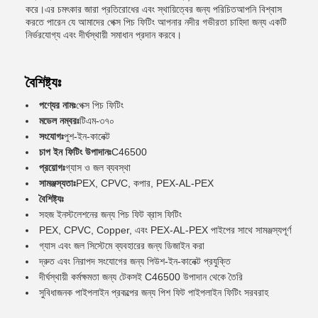
করে।এর চমৎকার জারা প্রতিরোধের এবং স্থায়িত্বের জন্য পরিচিতআপনি বিশ্বাস
করতে পারেন যে আমাদের পেক্স পিচ ফিটিং আপনার নদীর গভীরতা চাহিদা জন্য একটি
নির্ভরযোগ্য এবং দীর্ঘস্থায়ী সমাধান প্রদান করবে।
বৈশিষ্ট্যঃ
পণ্যের নামঃ
পেক্স পিচ ফিটিং
মডেল নম্বরঃ
টিএম-৩৭০
সংযোগঃ
পুশ-ইন-কানেক্ট
চাপ ইন ফিটিং উপাদানঃ
C46500
প্রয়োগঃ
গ্যাস ও জল ব্যবস্থা
সামঞ্জস্যতাঃ
PEX, CPVC, কপার, PEX-AL-PEX
বৈশিষ্ট্যঃ
সহজ ইনস্টলেশনের জন্য পিচ ফিট ব্রাস ফিটিং
PEX, CPVC, Copper, এবং PEX-AL-PEX পাইপের সাথে সামঞ্জস্যপূর্ণ
গ্যাস এবং জল সিস্টেমে ব্যবহারের জন্য ডিজাইন করা
দ্রুত এবং নিরাপদ সংযোগের জন্য পিউশ-ইন-কানেক্ট প্রযুক্তি
দীর্ঘস্থায়ী কর্মক্ষমতা জন্য টেকসই C46500 উপাদান থেকে তৈরি
সুবিধাজনক পাইপলাইন প্রকল্পের জন্য পিশ ফিট পাইপলাইন ফিটিং সরবরাহ