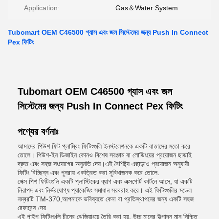
Application:
Gas＆Water System
Tubomart OEM C46500 গ্যাস এবং জল সিস্টেমের জন্য Push In Connect
Pex ফিটিং
Tubomart OEM C46500 গ্যাস এবং জল
সিস্টেমের জন্য Push In Connect Pex ফিটিং
পণ্যের বর্ণনাঃ
আমাদের পিউশ ফিট প্লাম্বিং ফিটিংগুলি ইনস্টলেশনকে একটি বাতাসের মতো করে
তোলে। পিউশ-ইন ডিজাইন কোনও বিশেষ সরঞ্জাম বা লোডিংয়ের প্রয়োজন ছাড়াই
দ্রুত এবং সহজ সংযোগের অনুমতি দেয়।এই বৈশিষ্ট্য এছাড়াও প্রয়োজন অনুযায়ী
ফিটিং বিচ্ছিন্ন এবং পুনরায় একত্রিত করা সুবিধাজনক করে তোলে.
পেক্স পিশ ফিটিংগুলি একটি প্লাস্টিকের ব্যাগ এবং এক্সপোর্ট কার্টনে আসে, যা একটি
নিরাপদ এবং নির্ভরযোগ্য প্যাকেজিং সমাধান সরবরাহ করে। এই ফিটিংগুলির মডেল
নম্বরটি TM-370,আপনাকে ভবিষ্যতে কেনা বা প্রতিস্থাপনের জন্য একটি সহজ
রেফারেন্স দেয়.
এই পাইপ ফিটিংগুলি চীনের ঝেজিয়াংয়ে তৈরি করা হয়, উচ্চ মানের উত্পাদন মান নিশ্চিত